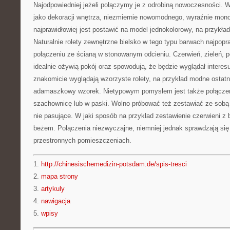
Najodpowiedniej jeżeli połączymy je z odrobiną nowoczesności. W
jako dekoracji wnętrza, niezmiernie nowomodnego, wyraźnie mo
najprawidłowiej jest postawić na model jednokolorowy, na przykła
Naturalnie rolety zewnętrzne bielsko w tego typu barwach najpopr
połączeniu ze ścianą w stonowanym odcieniu. Czerwień, zieleń, 
idealnie ożywią pokój oraz spowodują, że będzie wyglądał interes
znakomicie wyglądają wzorzyste rolety, na przykład modne ostatni
adamaszkowy wzorek. Nietypowym pomysłem jest także połączenie
szachownicę lub w paski. Wolno próbować też zestawiać ze sobą 
nie pasujące. W jaki sposób na przykład zestawienie czerwieni z 
beżem. Połączenia niezwyczajne, niemniej jednak sprawdzają si
przestronnych pomieszczeniach.
1.
http://chinesischemedizin-potsdam.de/spis-tresci
2.
mapa strony
3.
artykuly
4.
nawigacja
5.
wpisy