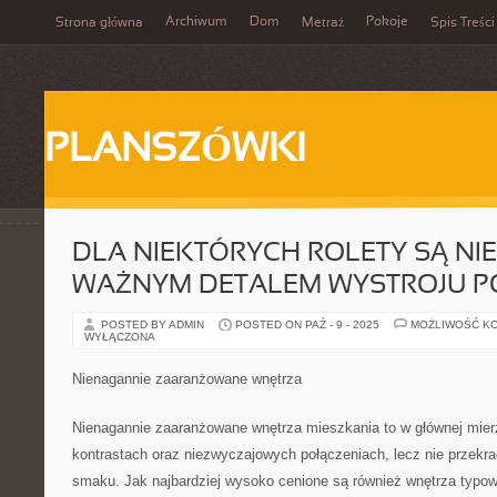
Archiwum
Dom
Pokoje
Strona główna
Metraż
Spis Treści
PLANSZÓWKI
DLA NIEKTÓRYCH ROLETY SĄ NI
WAŻNYM DETALEM WYSTROJU P
POSTED BY ADMIN
POSTED ON PAŹ - 9 - 2025
MOŻLIWOŚĆ K
WYŁĄCZONA
Nienagannie zaaranżowane wnętrza
Nienagannie zaaranżowane wnętrza mieszkania to w głównej mierz
kontrastach oraz niezwyczajowych połączeniach, lecz nie przekr
smaku. Jak najbardziej wysoko cenione są również wnętrza typo