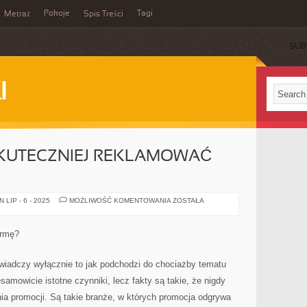
Pokoje
Tagi
Metraż
Spis Treści
SUB
I
SKUTECZNIEJ REKLAMOWAĆ
CO
LIP - 6 - 2025
MOŻLIWOŚĆ KOMENTOWANIA
ZOSTAŁA
ROBIĆ,
ABY
SKUTECZNIEJ
REKLAMOWAĆ
irmę?
SWOJĄ
FIRMĘ?
 świadczy wyłącznie to jak podchodzi do chociażby tematu
samowicie istotne czynniki, lecz fakty są takie, że nigdy
a promocji. Są takie branże, w których promocja odgrywa