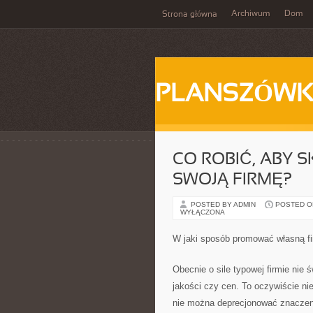
Archiwum
Dom
Strona główna
PLANSZÓWK
CO ROBIĆ, ABY 
SWOJĄ FIRMĘ?
POSTED BY ADMIN
POSTED ON 
WYŁĄCZONA
W jaki sposób promować własną f
Obecnie o sile typowej firmie nie
jakości czy cen. To oczywiście nie
nie można deprecjonować znaczeni