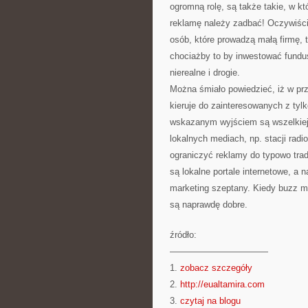
ogromną rolę, są także takie, w kt
reklamę należy zadbać! Oczywiści
osób, które prowadzą małą firmę
chociażby to by inwestować fundu
nierealne i drogie.
Można śmiało powiedzieć, iż w prz
kieruje do zainteresowanych z tyl
wskazanym wyjściem są wszelkiej
lokalnych mediach, np. stacji radi
ograniczyć reklamy do typowo tra
są lokalne portale internetowe, 
marketing szeptany. Kiedy buzz ma
są naprawdę dobre.
źródło:
———————————
1.
zobacz szczegóły
2.
http://eualtamira.com
3.
czytaj na blogu