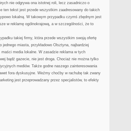
órych nie odgrywa ona istotnej roli, lecz zasadniczo o
e ten tekst jest przede wszystkim zaadresowany do takich
, typowo lokalną. W takowym przypadku czymś zbędnym jest
sze w reklamę ogólnokrajową, a w szczególności, że to
ypadku takiej firmy, która przede wszystkim swoją ofertę
ko jednego miasta, przykładowo Olsztyna, najbardziej
 maści media lokalne. W zasadzie reklama w tych
owej bądź gazecie, nie jest droga. Chociaż nie można tylko
dycyjnych mediów. Także godne naszego zainteresowania
a nawet fora dyskusyjne. Weźmy choćby w rachubę tak zwany
rketing jest przeprowadzany przez specjalistów, to efekty