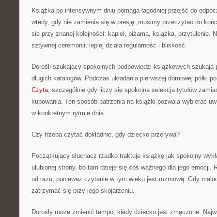
Książka po intensywnym dniu pomaga łagodniej przejść do odpoc
wtedy, gdy nie zamienia się w presję „musimy przeczytać do koń
się przy znanej kolejności: kąpiel, piżama, książka, przytulenie.
sztywnej ceremonii; lepiej działa regularność i bliskość.
Dorośli szukający spokojnych podpowiedzi książkowych szukają p
długich katalogów. Podczas układania pierwszej domowej półki
Czyta
, szczególnie gdy liczy się spokojna selekcja tytułów zami
kupowania. Ten sposób patrzenia na książki pozwala wybierać uważ
w konkretnym rytmie dnia.
Czy trzeba czytać dokładnie, gdy dziecko przerywa?
Początkujący słuchacz rzadko traktuje książkę jak spokojny wykł
ulubionej strony, bo tam dzieje się coś ważnego dla jego emocji.
od razu, ponieważ czytanie w tym wieku jest rozmową. Gdy malu
zatrzymać się przy jego skojarzeniu.
Dorosły może zmienić tempo, kiedy dziecko jest zmęczone. Najwa