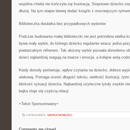
wspólna chwila nie kończyła się frustracją. Stopniowo dziecko zw
dłużej. Na tym etapie łatwiej dodać książki z mocniejszym rytme
Biblioteczka dwulatka bez przypadkowych wyborów
Podczas budowania małej biblioteczki nie jest potrzebna wielka ko
bywa mały wybór, do którego dziecko regularnie wraca: jedna poz
powtarzalnym refrenem. Tak ułożony wybór pozwala dorosłemu ob
dzieci najbardziej reagują na twarze i emocje, a kolejne wolą cod
Kiedy dorosły porównuje, wpływ czytania na dziecko, dobrze wyj
wiekową. Pomaga ocenić długość tekstu, wielkość ilustracji, rytm
bliskość sytuacji dziecka. Najbardziej użyteczne tytuły zwykle n
bajka staje się częścią relacji.
+Tekst Sponsorowany+
CATEGORIES:
NIERUCHOMOŚCI
Comments are closed.