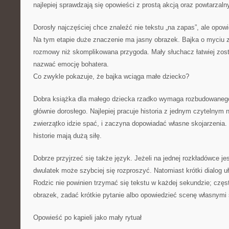
najlepiej sprawdzają się opowieści z prostą akcją oraz powtarza
Dorosły najczęściej chce znaleźć nie tekstu „na zapas”, ale opowie
Na tym etapie duże znaczenie ma jasny obrazek. Bajka o myciu 
rozmowy niż skomplikowana przygoda. Mały słuchacz łatwiej zosta
nazwać emocję bohatera.
Co zwykle pokazuje, że bajka wciąga małe dziecko?
Dobra książka dla małego dziecka rzadko wymaga rozbudowanego
głównie dorosłego. Najlepiej pracuje historia z jednym czytelnym 
zwierzątko idzie spać, i zaczyna dopowiadać własne skojarzenia. 
historie mają dużą siłę.
Dobrze przyjrzeć się także język. Jeżeli na jednej rozkładówce jes
dwulatek może szybciej się rozproszyć. Natomiast krótki dialog u
Rodzic nie powinien trzymać się tekstu w każdej sekundzie; częs
obrazek, zadać krótkie pytanie albo opowiedzieć scenę własnymi
Opowieść po kąpieli jako mały rytuał