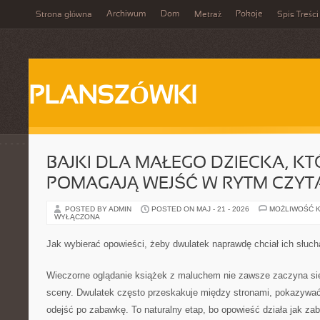
Archiwum
Dom
Pokoje
Strona główna
Metraż
Spis Treści
PLANSZÓWKI
BAJKI DLA MAŁEGO DZIECKA, KT
POMAGAJĄ WEJŚĆ W RYTM CZYT
POSTED BY ADMIN
POSTED ON MAJ - 21 - 2026
MOŻLIWOŚĆ 
WYŁĄCZONA
Jak wybierać opowieści, żeby dwulatek naprawdę chciał ich słuch
Wieczorne oglądanie książek z maluchem nie zawsze zaczyna się 
sceny. Dwulatek często przeskakuje między stronami, pokazywać
odejść po zabawkę. To naturalny etap, bo opowieść działa jak z