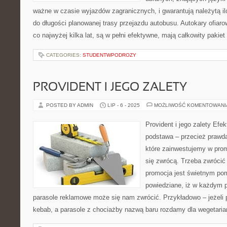
ważne w czasie wyjazdów zagranicznych, i gwarantują należytą i
do długości planowanej trasy przejazdu autobusu. Autokary ofiar
co najwyżej kilka lat, są w pełni efektywne, mają całkowity pakie
CATEGORIES:
STUDENTWPODROZY
PROVIDENT I JEGO ZALETY
POSTED BY ADMIN
LIP - 6 - 2025
MOŻLIWOŚĆ KOMENTOWAN
Provident i jego zalety Efe
podstawa – przecież prawda 
które zainwestujemy w pr
się zwrócą. Trzeba zwrócić
promocja jest świetnym pom
powiedziane, iż w każdym 
parasole reklamowe może się nam zwrócić. Przykładowo – jeżeli 
kebab, a parasole z chociażby nazwą baru rozdamy dla wegetaria