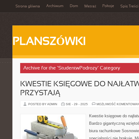
Archiwum
Dom
Pokoje
Strona główna
Metraż
Spis Treści
PLANSZÓWKI
Archive for the ‘StudentwPodrozy’ Category
KWESTIE KSIĘGOWE DO NAJŁATW
PRZYSTAJĄ
POSTED BY ADMIN
SIE - 29 - 2025
MOŻLIWOŚĆ KOMENTOWA
Kwestie księgowe do najłatw
Bardzo gigantyczną wziętoś
biura rachunkowe Sosnowiec
specjalności nie brakuje. 