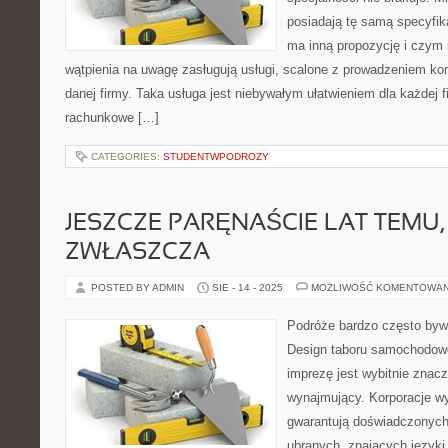
posiadają tę samą specyfika
ma inną propozycję i czym 
wątpienia na uwagę zasługują usługi, scalone z prowadzeniem ko
danej firmy. Taka usługa jest niebywałym ułatwieniem dla każdej f
rachunkowe […]
CATEGORIES:
STUDENTWPODROZY
JESZCZE PARĘNAŚCIE LAT TEMU, 
ZWŁASZCZA
POSTED BY ADMIN
SIE - 14 - 2025
MOŻLIWOŚĆ KOMENTOWA
Podróże bardzo często by
Design taboru samochodow
imprezę jest wybitnie znacz
wynajmujący. Korporacje w
gwarantują doświadczonych
ubranych, znających języki 