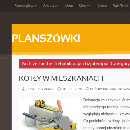
Archiwum
Dom
Pokoje
Strona główna
Metraż
Spis Treści
PLANSZÓWKI
Archive for the ‘Rehabilitacja i fizjoterapia’ Category
KOTŁY W MIESZKANIACH
POSTED BY ADMIN
LIP - 20 - 2025
MOŻLIWOŚĆ KOMENTOWAN
Dekoracja mieszkania W sz
różnorodnego rodzaju spraw
wyglądają niebywale, że wnę
Co poniektóre ozdoby, jaki
rzeczy samej niezmiernie or