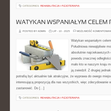
CATEGORIES:
REHABILITACJA I FIZJOTERAPIA
WATYKAN WSPANIAŁYM CELEM
POSTED BY ADMIN
LIP - 10 - 2025
MOŻLIWOŚĆ KOMENTOWAN
Watykan wspaniałym celem
Południowa niewątpliwie mo
absolutnie najciekawszych 
powodu znacznej odległośc
mało kto w naszym kraju m
ją zwiedził. Z drugiej jedna
potrafią być aktualnie tak atrakcyjne, że wyprawa do owego miejsc
interesującą propozycją dla nas wszystkich, więc zdecydowanie w
zastanowić. Do […]
CATEGORIES:
REHABILITACJA I FIZJOTERAPIA