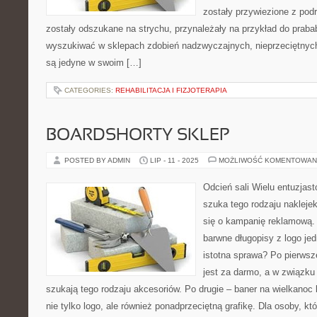
zostały przywiezione z pod
zostały odszukane na strychu, przynależały na przykład do prab
wyszukiwać w sklepach zdobień nadzwyczajnych, nieprzeciętnych
są jedyne w swoim […]
CATEGORIES:
REHABILITACJA I FIZJOTERAPIA
BOARDSHORTY SKLEP
POSTED BY ADMIN
LIP - 11 - 2025
MOŻLIWOŚĆ KOMENTOWAN
Odcień sali Wielu entuzja
szuka tego rodzaju naklejek
się o kampanię reklamową.
barwne długopisy z logo jed
istotna sprawa? Po pierwsz
jest za darmo, a w związk
szukają tego rodzaju akcesoriów. Po drugie – baner na wielkanoc 
nie tylko logo, ale również ponadprzeciętną grafikę. Dla osoby, kt