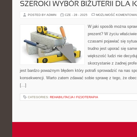
SZEROKI WYBÓR BIŻUTERII DLA
POSTED BY ADMIN
CZE - 28 - 2025
MOŻLIWOŚĆ KOMENTOWA
W jaki sposób można spraw
prezent? W życiu właściwi
czasami pojawiać się sytuac
trudno jest uporać się sa
większość ludzi nie decydu
skorzystanie z żadnej prof
jest bardzo poważnym błędem który potrafi sprowadzić na nas sp
konsekwencji. Warto zatem zdawać sobie sprawę z tego, że obecni
[…]
CATEGORIES:
REHABILITACJA I FIZJOTERAPIA