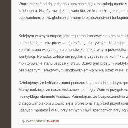
Warto zacząć od dokładnego zapoznania się z instrukcją montażu
producenta. Należy również upewnić się, że kominek będzie umi
odpowiednim, z⁣ uwzględnieniem norm bezpieczeństwa i ⁣funkcjona
Kolejnym ważnym etapem jest regularna konserwacja kominka, kt
uszkodzeniom oraz pozwala cieszyć się efektywnym‌ działaniem. 
‍kontroli stanu wszystkich elementów kominka, w tym przewodów
wentylacji. Ponadto, ‍zaleca się ‌regularne czyszczenie kominka, ⁢
monitorowanie stanu uszczelki drzwi. Dzięki tym prostym praktyk
bezpiecznym i efektywnym użytkowaniem kominka przez wiele lat
Dziękujemy, że ‌byliście z nami⁤ podczas tego ‍poradnika dotyczą
⁣Mamy nadzieję, że nasze​ wskazówki pomogły Wam ⁣w przygotowani
niezwykłego⁣ elementu wnętrza. Pamiętajcie, że ‌bezpieczeństwo z
dlatego warto skonsultować się z ⁣profesjonalistą ⁤przed przystąp
udanych montaży i wielu przyjemnych chwil spędzonych przy ogn
CATEGORIES:
THAIFUN