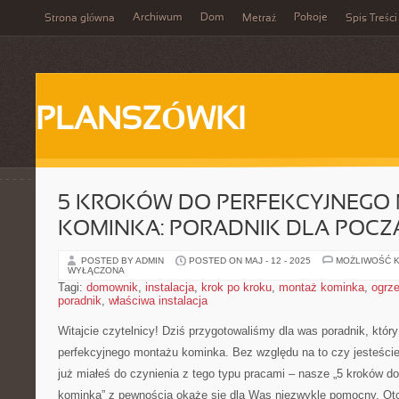
Archiwum
Dom
Pokoje
Strona główna
Metraż
Spis Treści
PLANSZÓWKI
5 KROKÓW DO PERFEKCYJNEGO
KOMINKA: PORADNIK DLA POCZ
POSTED BY ADMIN
POSTED ON MAJ - 12 - 2025
MOŻLIWOŚĆ 
WYŁĄCZONA
Tagi:
domownik
,
instalacja
,
krok po kroku
,
montaż kominka
,
ogrz
poradnik
,
właściwa instalacja
Witajcie czytelnicy! Dziś przygotowaliśmy dla was poradnik, który‍
perfekcyjnego montażu kominka. Bez względu na to czy jesteście
już miałeś do czynienia z tego typu pracami⁤ – nasze „5 kroków 
kominka” z‌ pewnością okaże się dla Was niezwykle pomocny. Ot