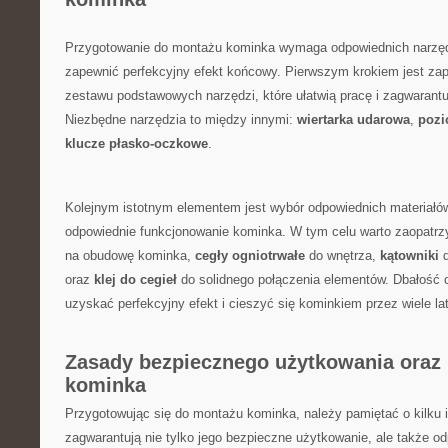
Przygotowanie do montażu kominka wymaga odpowiednich narzędzi
zapewnić perfekcyjny efekt końcowy. ⁢Pierwszym krokiem jest zap
zestawu⁣ podstawowych narzędzi, które ułatwią⁤ pracę i zagwarant
Niezbędne narzędzia‍ to między innymi:
wiertarka udarowa
,​
pozi
klucze płasko-oczkowe
.
Kolejnym istotnym elementem jest wybór odpowiednich materiałów,
odpowiednie funkcjonowanie kominka. W⁣ tym celu ‌warto ⁤zaopatr
na obudowę kominka,
cegły ogniotrwałe
do wnętrza,
kątowniki
​
oraz
klej do cegieł
do solidnego połączenia​ elementów. Dbałość 
uzyskać perfekcyjny efekt​ i cieszyć się ​kominkiem przez wiele lat
Zasady bezpiecznego użytkowania⁢ oraz
kominka
Przygotowując się do montażu kominka,⁣ należy pamiętać o kilku i
zagwarantują nie tylko jego bezpieczne użytkowanie, ale ‌także o