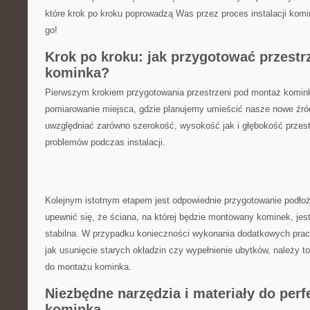
⁣które krok ​po kroku⁤ poprowadzą Was przez proces instalacji kom
go!
Krok‍ po kroku: jak przygotować ⁣przest
kominka?
Pierwszym krokiem przygotowania przestrzeni pod montaż kominka
pomiarowanie‍ miejsca, ‌gdzie planujemy umieścić nasze nowe źród
uwzględniać zarówno szerokość, wysokość jak i głębokość przest
problemów ​podczas instalacji.
Kolejnym istotnym ‍etapem‍ jest odpowiednie przygotowanie podłoż
upewnić się, że ściana, na której będzie‌ montowany kominek, jes
stabilna. W przypadku‌ konieczności wykonania dodatkowych prac
jak usunięcie starych okładzin czy wypełnienie ubytków, należy⁢ t
do ⁢montażu kominka.
Niezbędne narzędzia i materiały do​ perfe
kominka