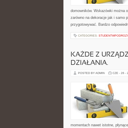
domowników. Wskazówki można odna
zarówno na dekoracje jak i samo 
przygotowywać. Bardzo odpowiedni
CATEGORIES:
STUDENTWPODROZ
KAŻDE Z URZĄD
DZIAŁANIA.
POSTED BY ADMIN
CZE - 26 -
momentach nawet istotne, płynące