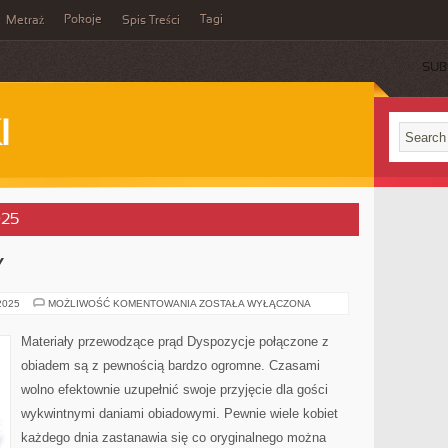
Pokoje
Tagi
Metraż
Spis Treści
SUB
I
025
Y
FORMA
 2025
MOŻLIWOŚĆ KOMENTOWANIA
ZOSTAŁA WYŁĄCZONA
REKLAMY
Materiały przewodzące prąd Dyspozycje połączone z
obiadem są z pewnością bardzo ogromne. Czasami
wolno efektownie uzupełnić swoje przyjęcie dla gości
wykwintnymi daniami obiadowymi. Pewnie wiele kobiet
każdego dnia zastanawia się co oryginalnego można