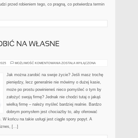
udzi przed robieniem tego, co pragną, co potwierdza termin
OBIĆ NA WŁASNE
JAK
 2025
MOŻLIWOŚĆ KOMENTOWANIA
ZOSTAŁA WYŁĄCZONA
MOŻNA
ZAROBIĆ
NA
Jak można zarobić na swoje życie? Jeśli masz trochę
WŁASNE
UTRZYMANIE?
pieniędzy, lecz generalnie nie mówimy o dużej kasie,
może po prostu powinieneś nieco pomyśleć o tym by
założyć swoją firmę? Jednak nie chodzi tutaj o jakąś
wielką firmę – należy myśleć bardziej realnie. Bardzo
dobrym pomysłem jest chociażby to, aby oferować
 W końcu na takie usługi jest ciągle spory popyt. A
iznes, […]