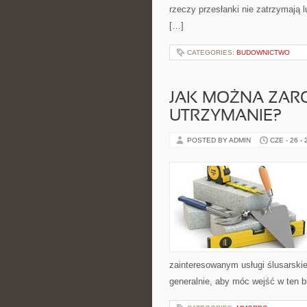
rzeczy przesłanki nie zatrzymają l
[…]
CATEGORIES:
BUDOWNICTWO
JAK MOŻNA ZAR
UTRZYMANIE?
POSTED BY ADMIN
CZE - 26 -
zainteresowanym usługi ślusarskie.
generalnie, aby móc wejść w ten b