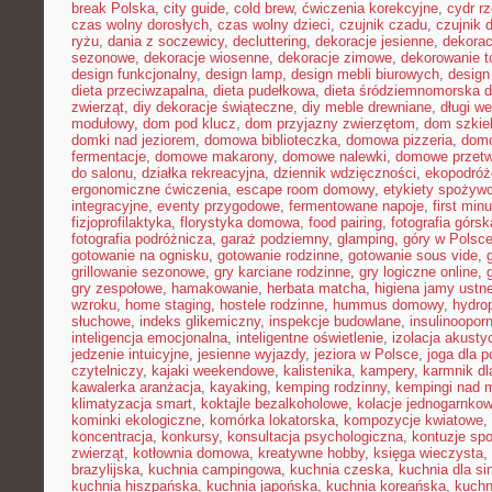
break Polska
,
city guide
,
cold brew
,
ćwiczenia korekcyjne
,
cydr r
czas wolny dorosłych
,
czas wolny dzieci
,
czujnik czadu
,
czujnik
ryżu
,
dania z soczewicy
,
decluttering
,
dekoracje jesienne
,
dekorac
sezonowe
,
dekoracje wiosenne
,
dekoracje zimowe
,
dekorowanie t
design funkcjonalny
,
design lamp
,
design mebli biurowych
,
design
dieta przeciwzapalna
,
dieta pudełkowa
,
dieta śródziemnomorska d
zwierząt
,
diy dekoracje świąteczne
,
diy meble drewniane
,
długi w
modułowy
,
dom pod klucz
,
dom przyjazny zwierzętom
,
dom szkie
domki nad jeziorem
,
domowa biblioteczka
,
domowa pizzeria
,
domo
fermentacje
,
domowe makarony
,
domowe nalewki
,
domowe przetw
do salonu
,
działka rekreacyjna
,
dziennik wdzięczności
,
ekopodróż
ergonomiczne ćwiczenia
,
escape room domowy
,
etykiety spożyw
integracyjne
,
eventy przygodowe
,
fermentowane napoje
,
first min
fizjoprofilaktyka
,
florystyka domowa
,
food pairing
,
fotografia górsk
fotografia podróżnicza
,
garaż podziemny
,
glamping
,
góry w Polsc
gotowanie na ognisku
,
gotowanie rodzinne
,
gotowanie sous vide
,
grillowanie sezonowe
,
gry karciane rodzinne
,
gry logiczne online
,
gry zespołowe
,
hamakowanie
,
herbata matcha
,
higiena jamy ustne
wzroku
,
home staging
,
hostele rodzinne
,
hummus domowy
,
hydro
słuchowe
,
indeks glikemiczny
,
inspekcje budowlane
,
insulinoopor
inteligencja emocjonalna
,
inteligentne oświetlenie
,
izolacja akusty
jedzenie intuicyjne
,
jesienne wyjazdy
,
jeziora w Polsce
,
joga dla 
czytelniczy
,
kajaki weekendowe
,
kalistenika
,
kampery
,
karmnik dl
kawalerka aranżacja
,
kayaking
,
kemping rodzinny
,
kempingi nad 
klimatyzacja smart
,
koktajle bezalkoholowe
,
kolacje jednogarnko
kominki ekologiczne
,
komórka lokatorska
,
kompozycje kwiatowe
,
koncentracja
,
konkursy
,
konsultacja psychologiczna
,
kontuzje sp
zwierząt
,
kotłownia domowa
,
kreatywne hobby
,
księga wieczysta
,
brazylijska
,
kuchnia campingowa
,
kuchnia czeska
,
kuchnia dla sin
kuchnia hiszpańska
,
kuchnia japońska
,
kuchnia koreańska
,
kuchn