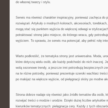
do własnej twarzy i stylu.
Serwis ma również charakter inspiracyjny, ponieważ zachęca do
rozwiązań. Artykuły o modnych kolorach, akcesoriach, torebkach,
mogą stać się punktem wyjścia do większej odwagi w stylizacjac
potraktować stronę jako miejsce, do którego wraca, gdy potrzebuj
wyjściem. To sprawia, że serwis ma potencjał, aby pełnić rolę inter
Warto podkreślić, że tematyka strony jest uniwersalna. Moda, urod
które dotyczą wielu osób, ale każdy podchodzi do nich inaczej. Jed
wolą sezonowe trendy, a jeszcze inni potrzebują bezpiecznych z
na te różne potrzeby, ponieważ prezentuje szeroki wachlarz treści
po makijaż na większe wyjście, od pielęgnacji skóry po modne ak
Strona dobrze nadaje się również jako źródło tematów dla osób, k
rozwijać treści o modzie i urodzie. Dzięki dużej liczbie artykułów
kierunków tematycznych: pielęgnacja cery. Każdy z tych obszaró