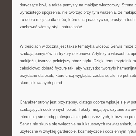
dotyczące brwi, a także pomysły na makijaż wieczorowy. Strona p
wyrazistego spojrzenia, nie tworząc przy tym wrażenia, że makij
To dobre miejsce dla osób, które chcą nauczyć się prostych techn
zachować własny styl i naturalność.
W treściach widoczna jest także tematyka włosów. Serwis może p
szukają pomysłów na fryzury sezonowe. Artykuły o włosach uzupe
makijażu, tworząc pełniejszy obraz stylu. Dzięki temu czytelnik
całościowo: dobrać fryzurę tak, aby wszystko tworzyło harmonijn
przydatne dla osób, które chcą wyglądać zadbane, ale nie potrzeb
skomplikowanych porad.
Charakter strony jest przystępny, dlatego dobrze wpisuje się w po
szukających codziennych porad. Teksty mogą być czytane zarówn
interesują się modą profesjonalnie, jak i przez tych, którzy po pr
Serwis nie skupia się wyłącznie na luksusowych rozwiązaniach, 
użyteczne w zwykłej garderobie, kosmetyczce i codziennym rytual