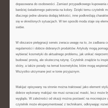
dopasowana do osobowości. Zamiast przypadkowego kupowania u
bardziej świadomego patrzenia na kolory. Dzięki temu czytelnik m
dlaczego jedne ubrania dodają lekkości, inne podkreślają charakte
się w określonych sytuacjach. W ten sposób moda staje się ele
siebie.
W obszarze pielęgnacji serwis zwraca uwagę na to, że zadbana c
regularności i dobrze dobranych produktów. Artykuły mogą pomag
wybierać kosmetyki do aktualnego problemu, jak unikać nieprzem
budować prostą, ale skuteczną rutynę. Czytelnik znajdzie tu insp
skóry, a także porady na temat kosmetyków, które mogą wspierać
Wszystko utrzymane jest w tonie przyjaznym.
Makijaż opisywany na stronie można traktować jako element styliz
dobrze wykonany makijaż nie musi oznaczać maski, lecz może b
wyglądu. W zależności od okazji można postawić na mocniejsze 
czytelnik może eksperymentować z technikami, odkrywając rozwi