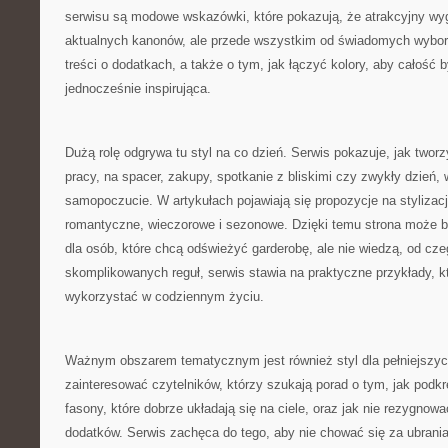
serwisu są modowe wskazówki, które pokazują, że atrakcyjny wyg
aktualnych kanonów, ale przede wszystkim od świadomych wyboró
treści o dodatkach, a także o tym, jak łączyć kolory, aby całość b
jednocześnie inspirująca.
Dużą rolę odgrywa tu styl na co dzień. Serwis pokazuje, jak two
pracy, na spacer, zakupy, spotkanie z bliskimi czy zwykły dzień, 
samopoczucie. W artykułach pojawiają się propozycje na stylizac
romantyczne, wieczorowe i sezonowe. Dzięki temu strona może 
dla osób, które chcą odświeżyć garderobę, ale nie wiedzą, od cz
skomplikowanych reguł, serwis stawia na praktyczne przykłady, k
wykorzystać w codziennym życiu.
Ważnym obszarem tematycznym jest również styl dla pełniejszyc
zainteresować czytelników, którzy szukają porad o tym, jak podkreś
fasony, które dobrze układają się na ciele, oraz jak nie rezygno
dodatków. Serwis zachęca do tego, aby nie chować się za ubrania