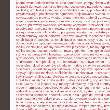
podróżowanie odpowiedzialne
,
pola namiotowe
,
pompy ciepła w 
porządki domowe
,
posiłki po treningu
,
pozwolenie na budowę
,
pra
osobista
,
profilaktyka próchnicy
,
profilaktyka serca
,
profilaktyka 
przydomowego
,
projektowanie ogrodzeń
,
projektowanie światła
,
pr
nowoczesnych
,
projekty wnętrz
,
promy morskie
,
protokół zdawczo
przechowywanie
,
przeprawy promowe
,
przerwy ruchowe
,
przesadz
otwarta
,
przetwory owocowe
,
przetwory warzywne
,
przewodnik po
turystyczne
,
przycinanie krzewów
,
przyczepa kempingowa
,
przyg
przygotowanie do półmaratonu
,
przyprawy świata
,
psychodietetyk
ramen domowy
,
ravioli domowe
,
recenzje kawiarni
,
regeneracja po
rehabilitacja ortopedyczna
,
rehabilitacja po urazie
,
rejsy rzeczne
,
domu
,
relaks w ogrodzie
,
renowacja mebli
,
restauracje wegańskie
rośliny cieniolubne
,
rośliny doniczkowe pielęgnacja
,
rośliny egzot
rośliny oczyszczające powietrze
,
rowery górskie
,
rozciąganie dy
statyczne
,
rozgrzewka biegowa
,
rozrywka domowa
,
rozwój emocj
rytm dobowy
,
rzeźba
,
sałatki sezonowe
,
sanatoria
,
sąsiedzkie rel
ściółkowanie
,
scrapbooking
,
sen sportowca
,
sezonowe owoce
,
se
regionalne
,
skład produktów
,
składanie modeli
,
skrzynka narzędzi
slow travel
,
śniadania wysokobiałkowe
,
sosy domowe
,
spacer w l
spływy kajakowe rodzinne
,
spółdzielnia mieszkaniowa
,
sprzedaż 
trekkingowy
,
stabilizacja
,
sterowanie głosem
,
stodoła mieszkalna
street food azjatycki
,
strefa relaksu
,
stres przewlekły
,
styl art dec
eklektyczny
,
styl japandi
,
styl maksymalistyczny
,
styl mid-centur
modern farmhouse
,
superfood lokalne
,
survival
,
sushi w domu
,
su
niebieskie
,
świece sojowe
,
sylwester w górach
,
systemy zabezpi
szczepienia podróżne
,
szkodniki roślin
,
szlaki górskie
,
szlaki his
szlaki nadmorskie
,
szlaki piesze
,
szlaki rowerowe rodzinne
,
szlak
tanie noclegi
,
tapety ścienne
,
targi śniadaniowe
,
team building ev
technologie smart home
,
tekstylia domowe
,
tempeh przepisy
,
tera
tłumacz offline
,
tofu przepisy
,
trasy samochodowe
,
travel blogger