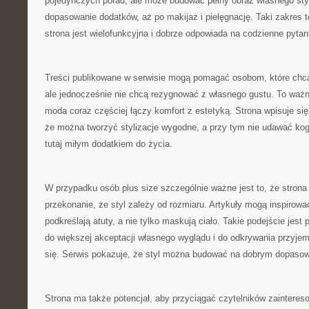
pojedynczych porad, ale może budować pełny obraz własnego styl
dopasowanie dodatków, aż po makijaż i pielęgnację. Taki zakres 
strona jest wielofunkcyjna i dobrze odpowiada na codzienne pyta
Treści publikowane w serwisie mogą pomagać osobom, które chcą
ale jednocześnie nie chcą rezygnować z własnego gustu. To waż
moda coraz częściej łączy komfort z estetyką. Strona wpisuje się
że można tworzyć stylizacje wygodne, a przy tym nie udawać kog
tutaj miłym dodatkiem do życia.
W przypadku osób plus size szczególnie ważne jest to, że stro
przekonanie, że styl zależy od rozmiaru. Artykuły mogą inspirowa
podkreślają atuty, a nie tylko maskują ciało. Takie podejście jes
do większej akceptacji własnego wyglądu i do odkrywania przyjem
się. Serwis pokazuje, że styl można budować na dobrym dopasow
Strona ma także potencjał, aby przyciągać czytelników zaintere