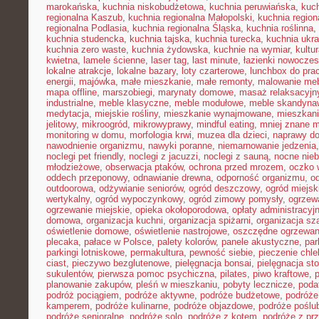
marokańska
,
kuchnia niskobudżetowa
,
kuchnia peruwiańska
,
kuch
regionalna Kaszub
,
kuchnia regionalna Małopolski
,
kuchnia region
regionalna Podlasia
,
kuchnia regionalna Śląska
,
kuchnia roślinna
,
kuchnia studencka
,
kuchnia tajska
,
kuchnia turecka
,
kuchnia ukr
kuchnia zero waste
,
kuchnia żydowska
,
kuchnie na wymiar
,
kultu
kwietna
,
lamele ścienne
,
laser tag
,
last minute
,
łazienki nowocze
lokalne atrakcje
,
lokalne bazary
,
loty czarterowe
,
lunchbox do pra
energii
,
majówka
,
małe mieszkanie
,
małe remonty
,
malowanie meb
mapa offline
,
marszobiegi
,
marynaty domowe
,
masaż relaksacyjn
industrialne
,
meble klasyczne
,
meble modułowe
,
meble skandyna
medytacja
,
miejskie rośliny
,
mieszkanie wynajmowane
,
mieszkani
jelitowy
,
mikroogród
,
mikrowyprawy
,
mindful eating
,
mniej znane m
monitoring w domu
,
morfologia krwi
,
muzea dla dzieci
,
naprawy d
nawodnienie organizmu
,
nawyki poranne
,
niemarnowanie jedzenia
noclegi pet friendly
,
noclegi z jacuzzi
,
noclegi z sauną
,
nocne nie
młodzieżowe
,
obserwacja ptaków
,
ochrona przed mrozem
,
oczko 
oddech przeponowy
,
odnawianie drewna
,
odporność organizmu
,
o
outdoorowa
,
odżywianie seniorów
,
ogród deszczowy
,
ogród miejsk
wertykalny
,
ogród wypoczynkowy
,
ogród zimowy pomysły
,
ogrzew
ogrzewanie miejskie
,
opieka okołoporodowa
,
opłaty administracyj
domowa
,
organizacja kuchni
,
organizacja spiżarni
,
organizacja sz
oświetlenie domowe
,
oświetlenie nastrojowe
,
oszczędne ogrzewan
plecaka
,
pałace w Polsce
,
palety kolorów
,
panele akustyczne
,
par
parkingi lotniskowe
,
permakultura
,
pewność siebie
,
pieczenie chl
ciast
,
pieczywo bezglutenowe
,
pielęgnacja bonsai
,
pielęgnacja st
sukulentów
,
pierwsza pomoc psychiczna
,
pilates
,
piwo kraftowe
,
planowanie zakupów
,
pleśń w mieszkaniu
,
pobyty lecznicze
,
poda
podróż pociągiem
,
podróże aktywne
,
podróże budżetowe
,
podróże
kamperem
,
podróże kulinarne
,
podróże objazdowe
,
podróże poślu
podróże senioralne
,
podróże solo
,
podróże z kotem
,
podróże z pr