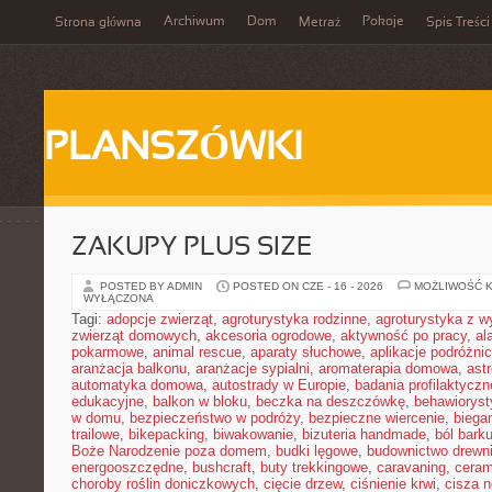
Archiwum
Dom
Pokoje
Strona główna
Metraż
Spis Treści
PLANSZÓWKI
ZAKUPY PLUS SIZE
POSTED BY ADMIN
POSTED ON CZE - 16 - 2026
MOŻLIWOŚĆ 
WYŁĄCZONA
Tagi:
adopcje zwierząt
,
agroturystyka rodzinne
,
agroturystyka z 
zwierząt domowych
,
akcesoria ogrodowe
,
aktywność po pracy
,
al
pokarmowe
,
animal rescue
,
aparaty słuchowe
,
aplikacje podróżni
aranżacja balkonu
,
aranżacje sypialni
,
aromaterapia domowa
,
ast
automatyka domowa
,
autostrady w Europie
,
badania profilaktyczn
edukacyjne
,
balkon w bloku
,
beczka na deszczówkę
,
behawioryst
w domu
,
bezpieczeństwo w podróży
,
bezpieczne wiercenie
,
biega
trailowe
,
bikepacking
,
biwakowanie
,
bizuteria handmade
,
ból bark
Boże Narodzenie poza domem
,
budki lęgowe
,
budownictwo drewn
energooszczędne
,
bushcraft
,
buty trekkingowe
,
caravaning
,
ceram
choroby roślin doniczkowych
,
cięcie drzew
,
ciśnienie krwi
,
cisza 