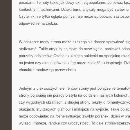
poradami. Tematy takie jak dewy skin są popularne, ponieważ łąc
konkretnymi technikami. Dzięki temu artykuły mogą być zarówno in
Czytelnik nie tylko ogląda pomysł, ale może spróbować zastosowa
odpowiednie narzędzia.
W obszarze mody strona może szczególnie dobrze sprawdzać się 
stylizować. Takie artykuły są łatwe do rozwinięcia, ponieważ odp
potrzeby odbiorców. Osoba szukająca sukienki na specjalną okazję
na jesień czy akcesoriów na zimę może znaleźć tu inspirację. Dz
charakter modowego przewodnika.
Jednym z ciekawszych elementów strony jest połączenie temató
strony pojawiają się porady o stylu na co dzień, jasnych kolorac
czy wygodnych ubraniach, z drugiej strony teksty o romantyczny
okazjach, stylizacjach glamour i makijażu na wyjście. Takie połąc
może odpowiadać na różne sytuacje: zwykły poranek, dzień w pra
wyjazd, imprezę, randkę czy uroczystość. To daje stronie szersz