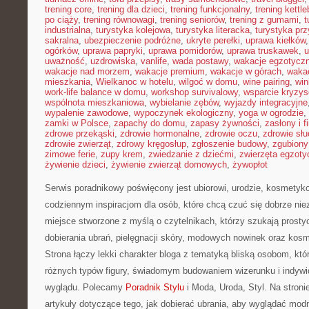
trening core
,
trening dla dzieci
,
trening funkcjonalny
,
trening kettle
po ciąży
,
trening równowagi
,
trening seniorów
,
trening z gumami
,
t
industrialna
,
turystyka kolejowa
,
turystyka literacka
,
turystyka prz
sakralna
,
ubezpieczenie podróżne
,
ukryte perełki
,
uprawa kiełków
ogórków
,
uprawa papryki
,
uprawa pomidorów
,
uprawa truskawek
,
u
uważność
,
uzdrowiska
,
vanlife
,
wada postawy
,
wakacje egzotycz
wakacje nad morzem
,
wakacje premium
,
wakacje w górach
,
waka
mieszkania
,
Wielkanoc w hotelu
,
wilgoć w domu
,
wine pairing
,
win
work-life balance w domu
,
workshop survivalowy
,
wsparcie kryzy
wspólnota mieszkaniowa
,
wybielanie zębów
,
wyjazdy integracyjne
wypalenie zawodowe
,
wypoczynek ekologiczny
,
yoga w ogrodzie
,
zamki w Polsce
,
zapachy do domu
,
zapasy żywności
,
zasłony i f
zdrowe przekąski
,
zdrowie hormonalne
,
zdrowie oczu
,
zdrowie sł
zdrowie zwierząt
,
zdrowy kręgosłup
,
zgłoszenie budowy
,
zgubiony
zimowe ferie
,
zupy krem
,
zwiedzanie z dziećmi
,
zwierzęta egzoty
żywienie dzieci
,
żywienie zwierząt domowych
,
żywopłot
Serwis poradnikowy poświęcony jest ubiorowi, urodzie, kosmetyk
codziennym inspiracjom dla osób, które chcą czuć się dobrze nie
miejsce stworzone z myślą o czytelnikach, którzy szukają prost
dobierania ubrań, pielęgnacji skóry, modowych nowinek oraz kos
Strona łączy lekki charakter bloga z tematyką bliską osobom, któr
różnych typów figury, świadomym budowaniem wizerunku i indyw
wyglądu. Polecamy
Poradnik Stylu
i Moda, Uroda, Styl. Na stron
artykuły dotyczące tego, jak dobierać ubrania, aby wyglądać m