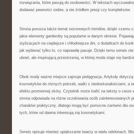
rozwiązania, które pasują do osobowości. W tekstach wyczuwalna 
dodawać pewności siebie, a nie źródłem presji czy kompleksów.
Strona porusza także temat sezonowych trendów, dzięki czemu c
jakie elementy garderoby są popularne w danym okresie. Pojawiają 
stylizacjach na cieplejsze i chłodniejsze dni, o dodatkach do konk
jak wybierać tylko to, co naprawdę pasuje. Dzięki temu serwis nie
ubrań, ale inspirującą przestrzenią, w której moda staje się bardzi
Obok mody ważne miejsce zajmuje pielęgnacja. Artykuły dotyczą 
kosmetyków do różnych potrzeb, walki z niedoskonałościami, a 
efektu promiennej skóry. Czytelnik może trafić na teksty o cerze w
strona odpowiada na różne oczekiwania osób zainteresowanych pi
charakter praktyczny, dlatego mogą być pomocne zarówno dla osó
tych, które od dawna interesują się kosmetykami.
Serwis opisuje również upiększanie twarzy w wielu odsłonach. Moż