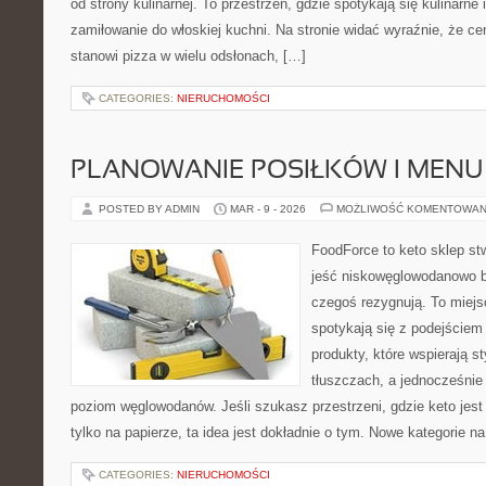
od strony kulinarnej. To przestrzeń, gdzie spotykają się kulinarne 
zamiłowanie do włoskiej kuchni. Na stronie widać wyraźnie, że c
stanowi pizza w wielu odsłonach, […]
CATEGORIES:
NIERUCHOMOŚCI
PLANOWANIE POSIŁKÓW I MENU
POSTED BY ADMIN
MAR - 9 - 2026
MOŻLIWOŚĆ KOMENTOWAN
FoodForce to keto sklep st
jeść niskowęglowodanowo b
czegoś rezygnują. To miej
spotykają się z podejście
produkty, które wspierają s
tłuszczach, a jednocześnie
poziom węglowodanów. Jeśli szukasz przestrzeni, gdzie keto jest 
tylko na papierze, ta idea jest dokładnie o tym. Nowe kategorie na
CATEGORIES:
NIERUCHOMOŚCI