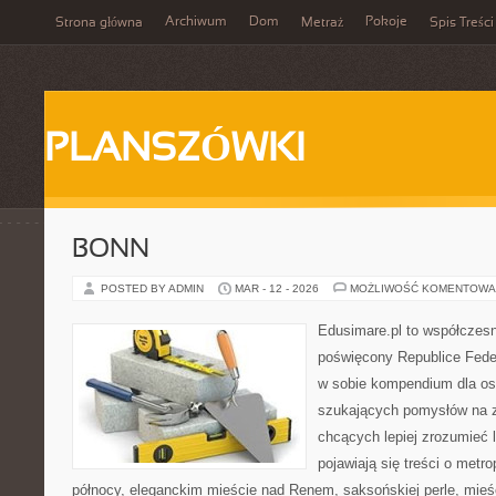
Archiwum
Dom
Pokoje
Strona główna
Metraż
Spis Treści
PLANSZÓWKI
BONN
POSTED BY ADMIN
MAR - 12 - 2026
MOŻLIWOŚĆ KOMENTOWA
Edusimare.pl to współczes
poświęcony Republice Feder
w sobie kompendium dla os
szukających pomysłów na z
chcących lepiej zrozumieć 
pojawiają się treści o metro
północy, eleganckim mieście nad Renem, saksońskiej perle, mie