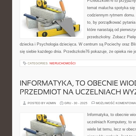
Przedszkole76 to przyjazny 
temat malucha spotyka się
codziennym rytmem domu. T
to, by porządkować pytania
które narastają od pierwszy
przedszkolny. Zobacz Pielę
dziecka i Psychologia dziecięca. W centrum są Pociechy oraz Blis
się siebie każdego dnia. Przedszkole76 pokazuje, że opieka nie je
CATEGORIES:
NIERUCHOMOŚCI
INFORMATYKA, TO OBECNIE WI
PRZEDMIOT NA UCZELNIACH WY
POSTED BY ADMIN
GRU - 30 - 2025
MOŻLIWOŚĆ KOMENTOWA
Informatyka, to obecnie wi
uczelniach Komputery, to wy
wiele lat temu, lecz w obe