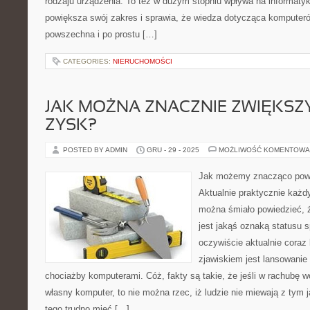
rodzaju urządzenia. To też w dużym stopniu wpływa na informatyk
powiększa swój zakres i sprawia, że wiedza dotycząca komputerów
powszechna i po prostu […]
CATEGORIES:
NIERUCHOMOŚCI
JAK MOŻNA ZNACZNIE ZWIĘKSZ
ZYSK?
POSTED BY ADMIN
GRU - 29 - 2025
MOŻLIWOŚĆ KOMENTOWA
Jak możemy znacząco pow
Aktualnie praktycznie każd
można śmiało powiedzieć, 
jest jakąś oznaką statusu 
oczywiście aktualnie coraz
zjawiskiem jest lansowanie
chociażby komputerami. Cóż, fakty są takie, że jeśli w rachubę 
własny komputer, to nie można rzec, iż ludzie nie miewają z tym 
tego trudno mieć […]