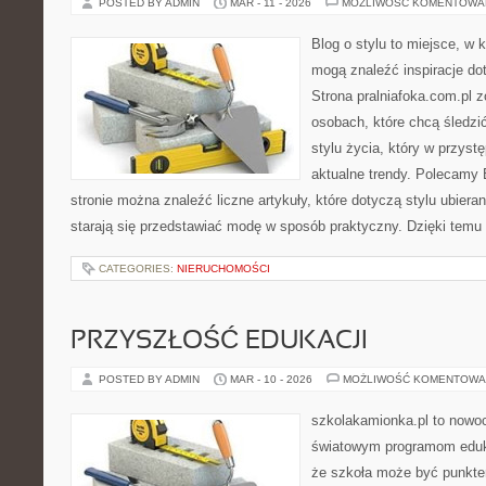
POSTED BY ADMIN
MAR - 11 - 2026
MOŻLIWOŚĆ KOMENTOWA
Blog o stylu to miejsce, w 
mogą znaleźć inspiracje do
Strona pralniafoka.com.pl 
osobach, które chcą śledzić
stylu życia, który w przys
aktualne trendy. Polecamy 
stronie można znaleźć liczne artykuły, które dotyczą stylu ubierani
starają się przedstawiać modę w sposób praktyczny. Dzięki temu
CATEGORIES:
NIERUCHOMOŚCI
PRZYSZŁOŚĆ EDUKACJI
POSTED BY ADMIN
MAR - 10 - 2026
MOŻLIWOŚĆ KOMENTOWA
szkolakamionka.pl to nowo
światowym programom eduk
że szkoła może być punkte