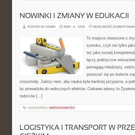
NOWINKI I ZMIANY W EDUKACJI
POSTED BY ADMIN
MAR - 8 - 2026
MOŻLIWOŚĆ KOMENTOWAN
To miejsce stworzone z myś
szeroko, czyli nie tylko jak
też jako rozwój kompetencj
łączy praktyczne wskazówk
pomagają młodzieży, rodz
poruszać się po świecie z
zrozumiały. Zależy nam, aby nauka była bardziej przyjazna, a jed
by prowadziła do widocznych efektów. Ciekawe adresy to Żywienie
rodziców […]
CATEGORIES:
NIERUCHOMOŚCI
LOGISTYKA I TRANSPORT W PRZ