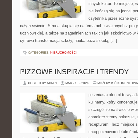
innych kultur. To miejsce, 
nie kończą się na jednej p
czytelnika przez różne sys
całym świecie. Strona skupia się na tematach związanych z pro
uczniowskiej, a także na zagadnieniach takich jak szkolnictwo w
cyfrowa transformacja szkoły, nauka poza szkołą, […]
CATEGORIES:
NIERUCHOMOŚCI
PIZZOWE INSPIRACJE I TRENDY
POSTED BY ADMIN
MAR - 10 - 2026
MOŻLIWOŚĆ KOMENTOWA
pizzeriasaxofon.pl to wyjąt
kulinarny, który koncentruje
szczególnie na świecie wło
charakter strony pokazuje, ż
recepturami, lecz miejsce s
chcą poznawać detale śród