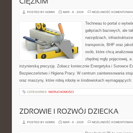
CIĘŻKIM
POSTED BY ADMIN
MAR - 8 - 2026
MOŻLIWOŚĆ KOMENTOWAN
Techneau to portal o wytwó
gałęziach bazowych, ale ta
narzędziach, infrastrukturze
transporcie, BHP oraz jakoś
osób, które chcą analizow
zbędnej mgły pojęciowej, a
inżynierską precyzję. Zobacz koniecznie Energetyka i Surowce E
Bezpieczeństwo i Higiena Pracy. W centrum zainteresowania stoją
oraz maszyny, które robią robotę w środowiskach wymagających:
CATEGORIES:
NIERUCHOMOŚCI
ZDROWIE I ROZWÓJ DZIECKA
POSTED BY ADMIN
MAR - 6 - 2026
MOŻLIWOŚĆ KOMENTOWAN