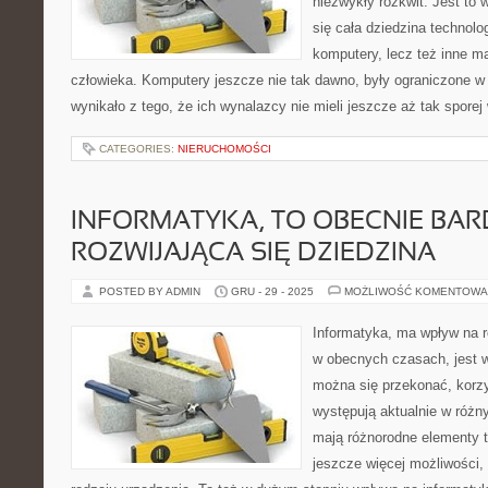
niezwykły rozkwit. Jest to
się cała dziedzina technolog
komputery, lecz też inne 
człowieka. Komputery jeszcze nie tak dawno, były ograniczone w
wynikało z tego, że ich wynalazcy nie mieli jeszcze aż tak sporej
CATEGORIES:
NIERUCHOMOŚCI
INFORMATYKA, TO OBECNIE BAR
ROZWIJAJĄCA SIĘ DZIEDZINA
POSTED BY ADMIN
GRU - 29 - 2025
MOŻLIWOŚĆ KOMENTOWA
Informatyka, ma wpływ na r
w obecnych czasach, jest w
można się przekonać, korzy
występują aktualnie w różn
mają różnorodne elementy t
jeszcze więcej możliwości, 