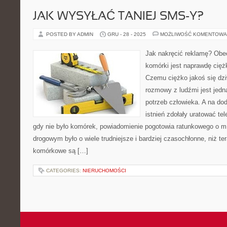
JAK WYSYŁAĆ TANIEJ SMS-Y?
POSTED BY ADMIN
GRU - 28 - 2025
MOŻLIWOŚĆ KOMENTOWA
Jak nakręcić reklamę? Obe
komórki jest naprawdę cięż
Czemu ciężko jakoś się dzi
rozmowy z ludźmi jest jedn
potrzeb człowieka. A na do
istnień zdołały uratować t
gdy nie było komórek, powiadomienie pogotowia ratunkowego o 
drogowym było o wiele trudniejsze i bardziej czasochłonne, niż te
komórkowe są […]
CATEGORIES:
NIERUCHOMOŚCI