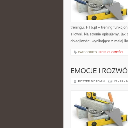
treningu. PT6.pl – trening funkcjona
siłowni. Na stronie opisujemy, ja
dolegliwości wynikające z małej il
CATEGORIES:
NIERUCHOMOŚCI
EMOCJE I ROZWÓ
POSTED BY ADMIN
LIS - 29 - 