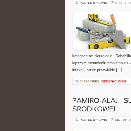
POSTED BY ADMIN
GRU - 1 - 
kategorie to: Neurologia i Rehabili
lepszym rozumieniu problemów zw
infekcji, przez przewlekłe […]
CATEGORIES:
NIERUCHOMOŚCI
PAMIRO-AŁAJ – S
ŚRODKOWEJ
POSTED BY ADMIN
LIS - 30 - 