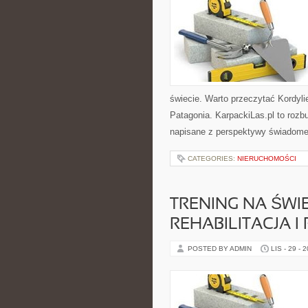
świecie. Warto przeczytać Kordyli
Patagonia. KarpackiLas.pl to roz
napisane z perspektywy świadome
CATEGORIES:
NIERUCHOMOŚCI
TRENING NA ŚWI
REHABILITACJA 
POSTED BY ADMIN
LIS - 29 - 