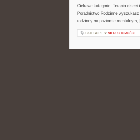
Ciekawe kategorie: Terapia dzieci 
Poradnictwo Rodzinne wyszukasz sz
rodzinny na poziomie mentalnym,
CATEGORIES:
NIERUCHOMOŚCI
ROŚLINY LECZNIC
LEŚNE
POSTED BY ADMIN
LIS - 29 - 
jest redagowany z perspektywy leś
ostępach i podgląda to, czego wię