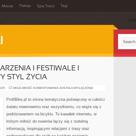
Pokoje
Tagi
Metraż
Spis Treści
SUB
I
ZENIA I FESTIWALE I
 STYL ŻYCIA
ROWEROWE
2025
MOŻLIWOŚĆ KOMENTOWANIA
ZOSTAŁA WYŁĄCZONA
WYDARZENIA
I
FESTIWALE
ProfiBike.pl to strona tematyczna poświęcony w całości
I
ROWER
światu rowerowemu oraz wszystkiemu, co wiąże się z
A
ZDROWY
podróżowaniem na bicyklu. To kawałek internetu, w
STYL
ŻYCIA
którym miłość do rowerów łączy się z rzetelną
informacją, inspirującymi relacjami z trasy oraz
podpowiedziami dla osób na każdym poziomie