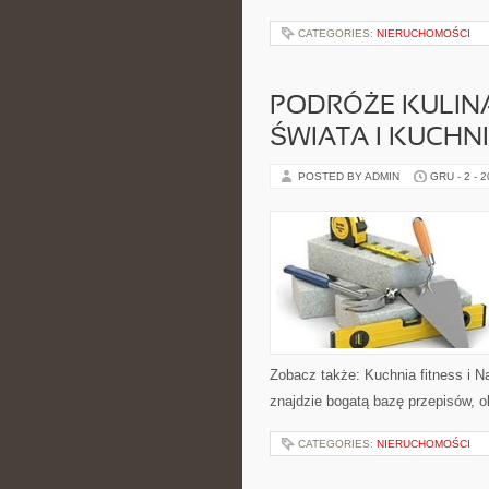
CATEGORIES:
NIERUCHOMOŚCI
PODRÓŻE KULINAR
ŚWIATA I KUCHNI
POSTED BY ADMIN
GRU - 2 - 
Zobacz także: Kuchnia fitness i Na
znajdzie bogatą bazę przepisów, o
CATEGORIES:
NIERUCHOMOŚCI