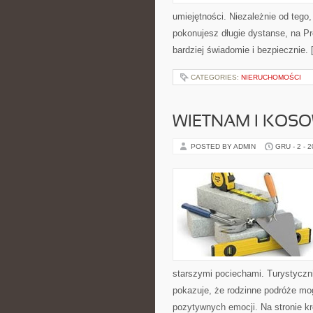
umiejętności. Niezależnie od tego
pokonujesz długie dystanse, na Pro
bardziej świadomie i bezpiecznie.
CATEGORIES:
NIERUCHOMOŚCI
WIETNAM I KOS
POSTED BY ADMIN
GRU - 2 - 
starszymi pociechami. Turystyczn
pokazuje, że rodzinne podróże mo
pozytywnych emocji. Na stronie k