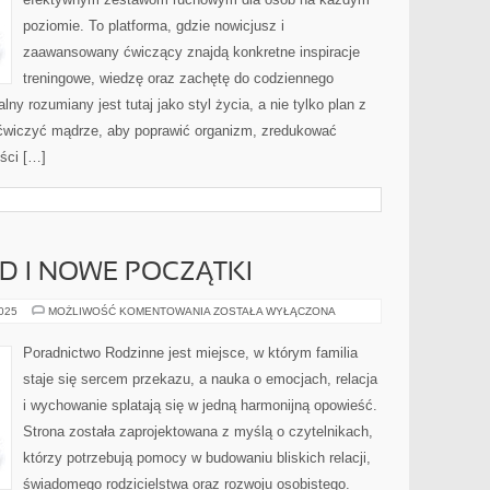
DO
FORMY
poziomie. To platforma, gdzie nowicjusz i
zaawansowany ćwiczący znajdą konkretne inspiracje
treningowe, wiedzę oraz zachętę do codziennego
lny rozumiany jest tutaj jako styl życia, a nie tylko plan z
k ćwiczyć mądrze, aby poprawić organizm, zredukować
ości […]
D I NOWE POCZĄTKI
EMOCJE
2025
MOŻLIWOŚĆ KOMENTOWANIA
ZOSTAŁA WYŁĄCZONA
I
ROZWÓD
I
Poradnictwo Rodzinne jest miejsce, w którym familia
NOWE
POCZĄTKI
staje się sercem przekazu, a nauka o emocjach, relacja
i wychowanie splatają się w jedną harmonijną opowieść.
Strona została zaprojektowana z myślą o czytelnikach,
którzy potrzebują pomocy w budowaniu bliskich relacji,
świadomego rodzicielstwa oraz rozwoju osobistego.