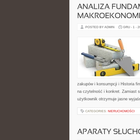
ANALIZA FUNDA
MAKROEKONOMI
POSTED BY ADMIN
GRU - 1 - 
zakupów i konsumpcji i Historia 
na czytelność i konkret. Zamiast
użytkownik otrzymuje jasne wyjaś
CATEGORIES:
NIERUCHOMOŚCI
APARATY SŁUCH