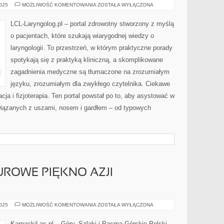
APARATY
2025
MOŻLIWOŚĆ KOMENTOWANIA
ZOSTAŁA WYŁĄCZONA
SŁUCHOWE
I
LOGOPEDIA
LCL-Laryngolog.pl – portal zdrowotny stworzony z myślą
o pacjentach, które szukają wiarygodnej wiedzy o
laryngologii. To przestrzeń, w którym praktyczne porady
spotykają się z praktyką kliniczną, a skomplikowane
zagadnienia medyczne są tłumaczone na zrozumiałym
języku, zrozumiałym dla zwykłego czytelnika. Ciekawe
tacja i fizjoterapia. Ten portal powstał po to, aby asystować w
iązanych z uszami, nosem i gardłem – od typowych
UROWE PIĘKNO AZJI
PAMIRO-
2025
MOŻLIWOŚĆ KOMENTOWANIA
ZOSTAŁA WYŁĄCZONA
AŁAJ
–
SUROWE
KarpackiLas.pl – Góry, Szlaki i Pasma Górskie Polski,