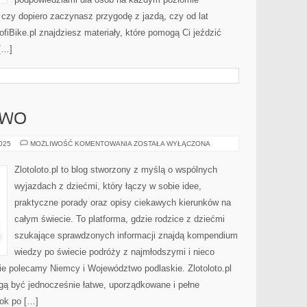
, czy dopiero zaczynasz przygodę z jazdą, czy od lat
fiBike.pl znajdziesz materiały, które pomogą Ci jeździć
 […]
OWO
WIETNAM
2025
MOŻLIWOŚĆ KOMENTOWANIA
ZOSTAŁA WYŁĄCZONA
I
KOSOWO
Zlotoloto.pl to blog stworzony z myślą o wspólnych
wyjazdach z dziećmi, który łączy w sobie idee,
praktyczne porady oraz opisy ciekawych kierunków na
całym świecie. To platforma, gdzie rodzice z dziećmi
szukające sprawdzonych informacji znajdą kompendium
wiedzy po świecie podróży z najmłodszymi i nieco
ie polecamy Niemcy i Województwo podlaskie. Zlotoloto.pl
gą być jednocześnie łatwe, uporządkowane i pełne
rok po […]