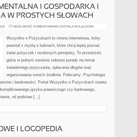
MENTALNA I GOSPODARKA I
A W PROSTYCH SŁOWACH
ANALIZA
2025
MOŻLIWOŚĆ KOMENTOWANIA
ZOSTAŁA WYŁĄCZONA
FUNDAMENTALNA
I
GOSPODARKA
Wszystko o Pożyczkach to strona internetowa, który
I
MAKROEKONOMIA
powstał z myślą o ludziach, które chcą lepiej poznać
W
PROSTYCH
świat pożyczek i osobistych pieniędzy. To przestrzeń,
SŁOWACH
gdzie w jednym serwisie zebrano porady na temat
świadomego pożyczania, spłacania długów oraz
organizowania swoich środków. Polecamy: Psychologia
finansów i bankowości. Portal Wszystko o Pożyczkach stawia
 skomplikowanego języka prawniczego czy bankowego,
nienia, od podstaw […]
OWE I LOGOPEDIA