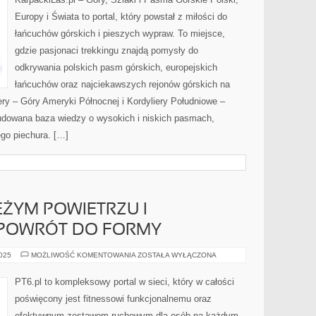
PIĘKNO
AZJI
Europy i Świata to portal, który powstał z miłości do
ŚRODKOWEJ
łańcuchów górskich i pieszych wypraw. To miejsce,
gdzie pasjonaci trekkingu znajdą pomysły do
odkrywania polskich pasm górskich, europejskich
łańcuchów oraz najciekawszych rejonów górskich na
ery – Góry Ameryki Północnej i Kordyliery Południowe –
budowana baza wiedzy o wysokich i niskich pasmach,
go piechura. […]
EŻYM POWIETRZU I
I POWRÓT DO FORMY
TRENING
2025
MOŻLIWOŚĆ KOMENTOWANIA
ZOSTAŁA WYŁĄCZONA
NA
ŚWIEŻYM
POWIETRZU
PT6.pl to kompleksowy portal w sieci, który w całości
I
REHABILITACJA
poświęcony jest fitnessowi funkcjonalnemu oraz
I
POWRÓT
efektywnym zestawom ruchowym dla osób na każdym