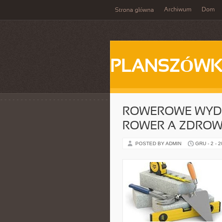
Archiwum
Dom
Strona główna
PLANSZÓWK
ROWEROWE WYDAR
ROWER A ZDROWY
POSTED BY ADMIN
GRU - 2 - 