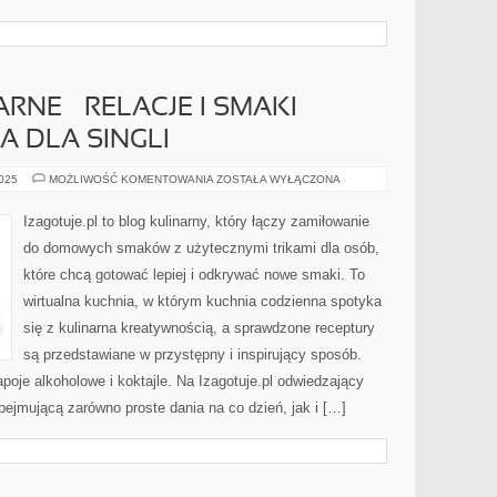
NE – RELACJE I SMAKI
A DLA SINGLI
PODRÓŻE
2025
MOŻLIWOŚĆ KOMENTOWANIA
ZOSTAŁA WYŁĄCZONA
KULINARNE
–
RELACJE
Izagotuje.pl to blog kulinarny, który łączy zamiłowanie
I
SMAKI
do domowych smaków z użytecznymi trikami dla osób,
ŚWIATA
I
które chcą gotować lepiej i odkrywać nowe smaki. To
KUCHNIA
DLA
wirtualna kuchnia, w którym kuchnia codzienna spotyka
SINGLI
się z kulinarna kreatywnością, a sprawdzone receptury
są przedstawiane w przystępny i inspirujący sposób.
poje alkoholowe i koktajle. Na Izagotuje.pl odwiedzający
bejmującą zarówno proste dania na co dzień, jak i […]