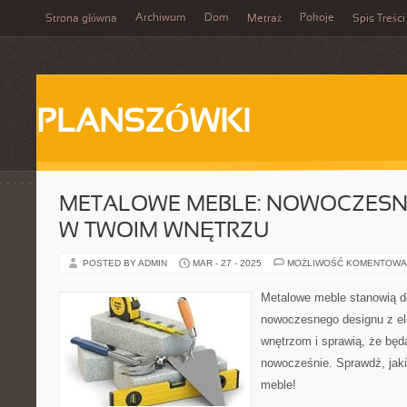
Archiwum
Dom
Pokoje
Strona główna
Metraż
Spis Treści
PLANSZÓWKI
METALOWE MEBLE: NOWOCZESN
W TWOIM WNĘTRZU
POSTED BY ADMIN
MAR - 27 - 2025
MOŻLIWOŚĆ KOMENTOWA
Metalowe meble stanowią d
nowoczesnego designu z el
wnętrzom i sprawią, że będ
nowocześnie. Sprawdź, jak
meble!