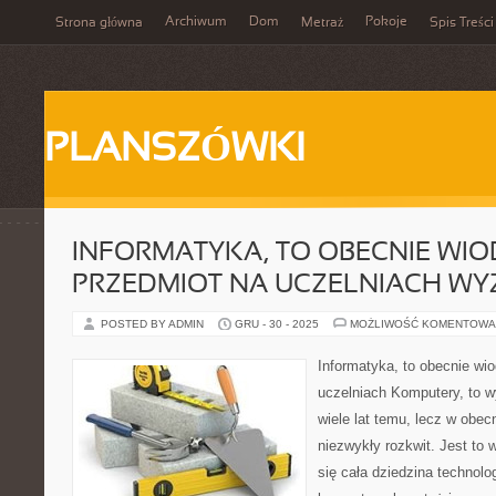
Archiwum
Dom
Pokoje
Strona główna
Metraż
Spis Treści
PLANSZÓWKI
INFORMATYKA, TO OBECNIE WI
PRZEDMIOT NA UCZELNIACH WY
POSTED BY ADMIN
GRU - 30 - 2025
MOŻLIWOŚĆ KOMENTOWA
Informatyka, to obecnie wi
uczelniach Komputery, to wy
wiele lat temu, lecz w obe
niezwykły rozkwit. Jest to
się cała dziedzina technolog