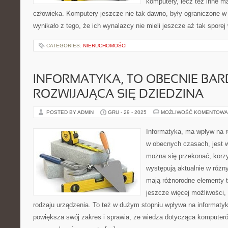
komputery, lecz też inne 
człowieka. Komputery jeszcze nie tak dawno, były ograniczone w
wynikało z tego, że ich wynalazcy nie mieli jeszcze aż tak sporej
CATEGORIES:
NIERUCHOMOŚCI
INFORMATYKA, TO OBECNIE BAR
ROZWIJAJĄCA SIĘ DZIEDZINA
POSTED BY ADMIN
GRU - 29 - 2025
MOŻLIWOŚĆ KOMENTOWA
Informatyka, ma wpływ na r
w obecnych czasach, jest w
można się przekonać, korzy
występują aktualnie w różn
mają różnorodne elementy t
jeszcze więcej możliwości, 
rodzaju urządzenia. To też w dużym stopniu wpływa na informatyk
powiększa swój zakres i sprawia, że wiedza dotycząca komputerów