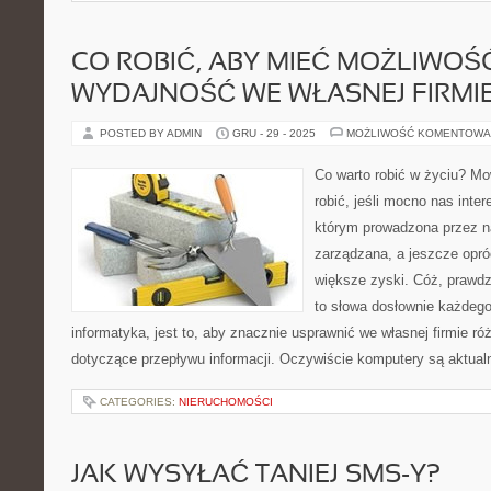
CO ROBIĆ, ABY MIEĆ MOŻLIWOŚ
WYDAJNOŚĆ WE WŁASNEJ FIRMI
POSTED BY ADMIN
GRU - 29 - 2025
MOŻLIWOŚĆ KOMENTOWA
Co warto robić w życiu? Mow
robić, jeśli mocno nas intere
którym prowadzona przez na
zarządzana, a jeszcze opró
większe zyski. Cóż, prawdz
to słowa dosłownie każdego
informatyka, jest to, aby znacznie usprawnić we własnej firmie r
dotyczące przepływu informacji. Oczywiście komputery są aktual
CATEGORIES:
NIERUCHOMOŚCI
JAK WYSYŁAĆ TANIEJ SMS-Y?