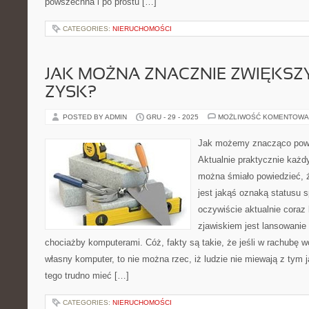
powszechna i po prostu […]
CATEGORIES:
NIERUCHOMOŚCI
JAK MOŻNA ZNACZNIE ZWIĘKSZ
ZYSK?
POSTED BY ADMIN
GRU - 29 - 2025
MOŻLIWOŚĆ KOMENTOWA
Jak możemy znacząco pow
Aktualnie praktycznie każd
można śmiało powiedzieć, 
jest jakąś oznaką statusu 
oczywiście aktualnie coraz
zjawiskiem jest lansowanie
chociażby komputerami. Cóż, fakty są takie, że jeśli w rachubę 
własny komputer, to nie można rzec, iż ludzie nie miewają z tym 
tego trudno mieć […]
CATEGORIES:
NIERUCHOMOŚCI