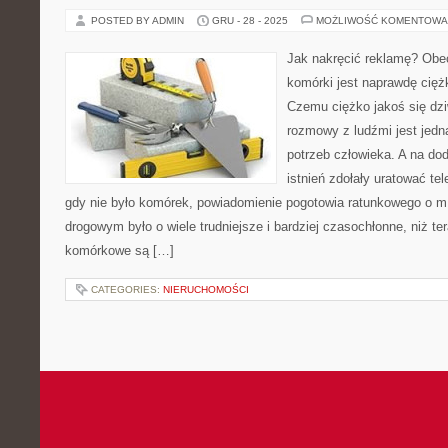
POSTED BY ADMIN
GRU - 28 - 2025
MOŻLIWOŚĆ KOMENTOWA
Jak nakręcić reklamę? Obe
komórki jest naprawdę cięż
Czemu ciężko jakoś się dzi
rozmowy z ludźmi jest jedn
potrzeb człowieka. A na do
istnień zdołały uratować t
gdy nie było komórek, powiadomienie pogotowia ratunkowego o 
drogowym było o wiele trudniejsze i bardziej czasochłonne, niż te
komórkowe są […]
CATEGORIES:
NIERUCHOMOŚCI