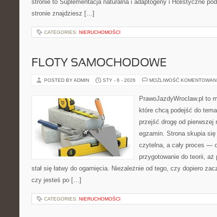
stronie to Suplementacja naturalna i adaptogeny i Holistyczne pod
stronie znajdziesz […]
CATEGORIES:
NIERUCHOMOŚCI
FLOTY SAMOCHODOWE
POSTED BY ADMIN
STY - 6 - 2026
MOŻLIWOŚĆ KOMENTOWAN
PrawoJazdyWroclaw.pl to m
które chcą podejść do tema
przejść drogę od pierwszej 
egzamin. Strona skupia się
czytelna, a cały proces — 
przygotowanie do teorii, a
stał się łatwy do ogarnięcia. Niezależnie od tego, czy dopiero za
czy jesteś po […]
CATEGORIES:
NIERUCHOMOŚCI