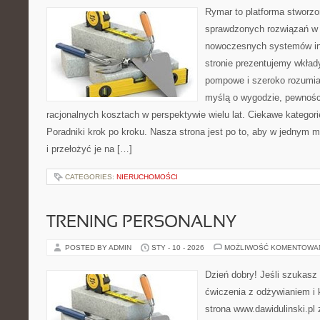
Rymar to platforma stworzo
sprawdzonych rozwiązań w 
nowoczesnych systemów in
stronie prezentujemy wkła
pompowe i szeroko rozumian
myślą o wygodzie, pewnośc
racjonalnych kosztach w perspektywie wielu lat. Ciekawe kategorie
Poradniki krok po kroku. Nasza strona jest po to, aby w jednym 
i przełożyć je na […]
CATEGORIES:
NIERUCHOMOŚCI
TRENING PERSONALNY
POSTED BY ADMIN
STY - 10 - 2026
MOŻLIWOŚĆ KOMENTOWA
Dzień dobry! Jeśli szukasz 
ćwiczenia z odżywianiem i
strona www.dawidulinski.pl