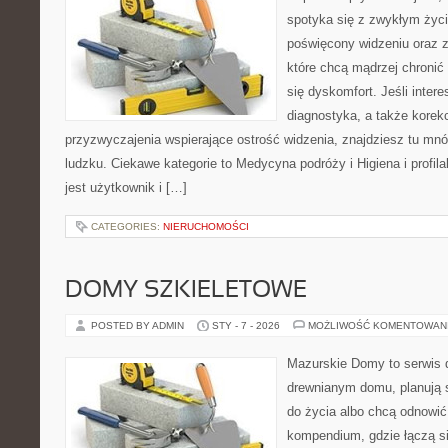
spotyka się z zwykłym życ
poświęcony widzeniu oraz z
które chcą mądrzej chronić
się dyskomfort. Jeśli intere
diagnostyka, a także korekc
przyzwyczajenia wspierające ostrość widzenia, znajdziesz tu m
ludzku. Ciekawe kategorie to Medycyna podróży i Higiena i profila
jest użytkownik i […]
CATEGORIES:
NIERUCHOMOŚCI
DOMY SZKIELETOWE
POSTED BY ADMIN
STY - 7 - 2026
MOŻLIWOŚĆ KOMENTOWAN
Mazurskie Domy to serwis d
drewnianym domu, planują 
do życia albo chcą odnowić 
kompendium, gdzie łączą s