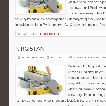
właśnie po to, aby pomagać
klientów z całej Polski w po
„Trener personalny Piła – Daw
to nie tylko hasło, ale zobowiązanie systematycznej pracy opartej o
indywidualizację do Twoich priorytetów. Ciekawe kategorie to Fit
CATEGORIES:
NIERUCHOMOŚCI
KIRGISTAN
POSTED BY ADMIN
STY - 8 - 2026
MOŻLIWOŚĆ KOMENTOWAN
KoSamui.pl to blog podróżn
Uśmiechu i szerzej na Azji.
myślą o osobach, które ch
o wyjeździe w przemyślaną 
wrażeń odkrywanie. Strona 
pierwszego impulsu „chcę p
na miejscu: od tego, w jakim sezonie lecieć, przez bilety, zakwate