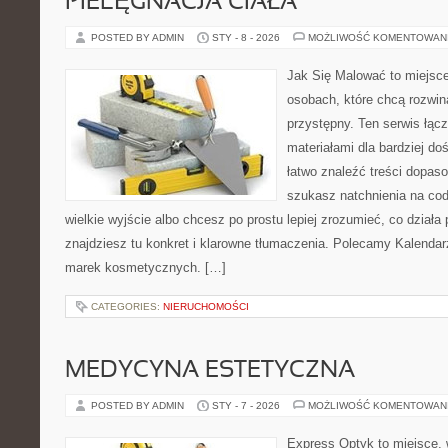
PIELĘGNACJA CIAŁA
POSTED BY ADMIN
STY - 8 - 2026
MOŻLIWOŚĆ KOMENTOWAN
Jak Się Malować to miejsc
osobach, które chcą rozwi
przystępny. Ten serwis łąc
materiałami dla bardziej d
łatwo znaleźć treści dopaso
szukasz natchnienia na cod
wielkie wyjście albo chcesz po prostu lepiej zrozumieć, co działa 
znajdziesz tu konkret i klarowne tłumaczenia. Polecamy Kalendarz
marek kosmetycznych. […]
CATEGORIES:
NIERUCHOMOŚCI
MEDYCYNA ESTETYCZNA
POSTED BY ADMIN
STY - 7 - 2026
MOŻLIWOŚĆ KOMENTOWAN
Express Optyk to miejsce, 