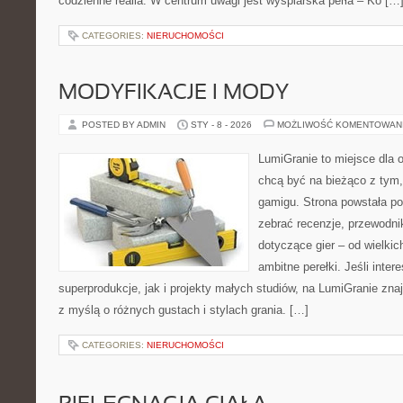
codzienne realia. W centrum uwagi jest wyspiarska perła – Ko […
CATEGORIES:
NIERUCHOMOŚCI
MODYFIKACJE I MODY
POSTED BY ADMIN
STY - 8 - 2026
MOŻLIWOŚĆ KOMENTOWAN
LumiGranie to miejsce dla o
chcą być na bieżąco z tym, 
gamigu. Strona powstała po
zebrać recenzje, przewodnik
dotyczące gier – od wielkic
ambitne perełki. Jeśli inte
superprodukcje, jak i projekty małych studiów, na LumiGranie zna
z myślą o różnych gustach i stylach grania. […]
CATEGORIES:
NIERUCHOMOŚCI