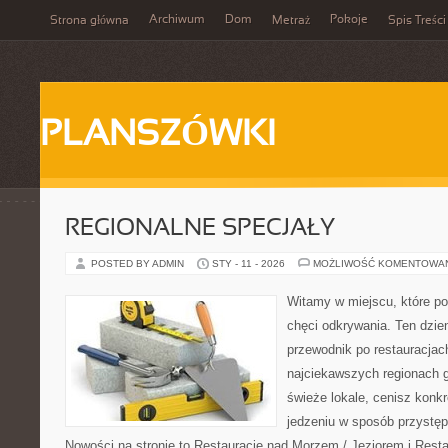
Archiwum
Dom
Pokoje
Strona główna
Metraż
Spis Treści
PLANSZÓWKI
REGIONALNE SPECJAŁY
POSTED BY ADMIN
STY - 11 - 2026
MOŻLIWOŚĆ KOMENTOWA
Witamy w miejscu, które po
chęci odkrywania. Ten dzie
przewodnik po restauracjac
najciekawszych regionach g
świeże lokale, cenisz konkr
jedzeniu w sposób przystępny
Nowości na stronie to Restauracje nad Morzem / Jeziorem i Rest