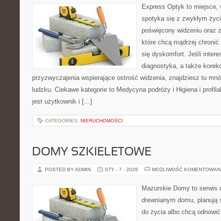
Express Optyk to miejsce, 
spotyka się z zwykłym życ
poświęcony widzeniu oraz z
które chcą mądrzej chronić
się dyskomfort. Jeśli intere
diagnostyka, a także korekc
przyzwyczajenia wspierające ostrość widzenia, znajdziesz tu m
ludzku. Ciekawe kategorie to Medycyna podróży i Higiena i profila
jest użytkownik i […]
CATEGORIES:
NIERUCHOMOŚCI
DOMY SZKIELETOWE
POSTED BY ADMIN
STY - 7 - 2026
MOŻLIWOŚĆ KOMENTOWAN
Mazurskie Domy to serwis d
drewnianym domu, planują 
do życia albo chcą odnowić 