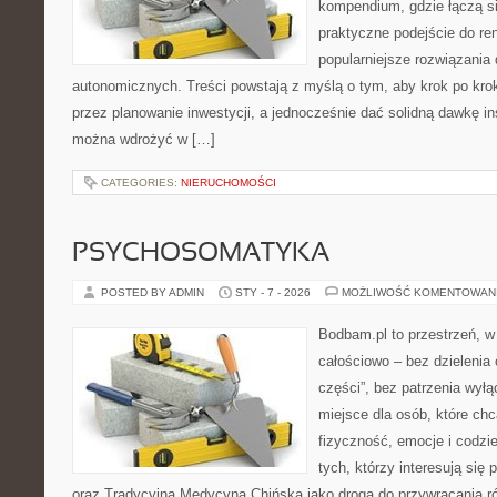
kompendium, gdzie łączą s
praktyczne podejście do re
popularniejsze rozwiązania
autonomicznych. Treści powstają z myślą o tym, aby krok po kro
przez planowanie inwestycji, a jednocześnie dać solidną dawkę ins
można wdrożyć w […]
CATEGORIES:
NIERUCHOMOŚCI
PSYCHOSOMATYKA
POSTED BY ADMIN
STY - 7 - 2026
MOŻLIWOŚĆ KOMENTOWAN
Bodbam.pl to przestrzeń, w 
całościowo – bez dzielenia 
części”, bez patrzenia wyłą
miejsce dla osób, które chc
fizyczność, emocje i codzi
tych, którzy interesują się
oraz Tradycyjną Medycyną Chińską jako drogą do przywracania r