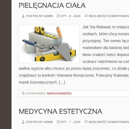
PIELĘGNACJA CIAŁA
POSTED BY ADMIN
STY - 8 - 2026
MOŻLIWOŚĆ KOMENTOWAN
Jak Się Malować to miejsc
osobach, które chcą rozwi
przystępny. Ten serwis łąc
materiałami dla bardziej d
łatwo znaleźć treści dopaso
szukasz natchnienia na cod
wielkie wyjście albo chcesz po prostu lepiej zrozumieć, co działa 
znajdziesz tu konkret i klarowne tłumaczenia. Polecamy Kalendarz
marek kosmetycznych. […]
CATEGORIES:
NIERUCHOMOŚCI
MEDYCYNA ESTETYCZNA
POSTED BY ADMIN
STY - 7 - 2026
MOŻLIWOŚĆ KOMENTOWAN