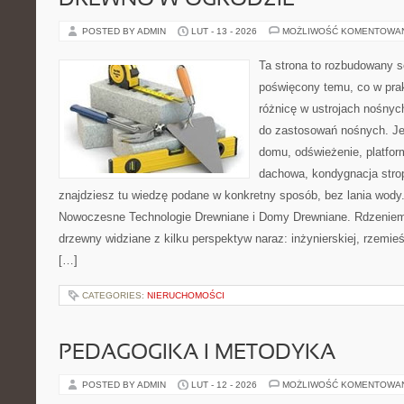
DREWNO W OGRODZIE
POSTED BY ADMIN
LUT - 13 - 2026
MOŻLIWOŚĆ KOMENTOWA
Ta strona to rozbudowany s
poświęcony temu, co w prak
różnicę w ustrojach nośnyc
do zastosowań nośnych. Jeż
domu, odświeżenie, platfor
dachowa, kondygnacja strop
znajdziesz tu wiedzę podane w konkretny sposób, bez lania wody
Nowoczesne Technologie Drewniane i Domy Drewniane. Rdzeniem 
drzewny widziane z kilku perspektyw naraz: inżynierskiej, rzemieś
[…]
CATEGORIES:
NIERUCHOMOŚCI
PEDAGOGIKA I METODYKA
POSTED BY ADMIN
LUT - 12 - 2026
MOŻLIWOŚĆ KOMENTOWA