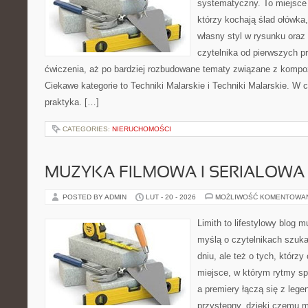
systematyczny. To miejsce 
którzy kochają ślad ołówka
własny styl w rysunku oraz
czytelnika od pierwszych pr
ćwiczenia, aż po bardziej rozbudowane tematy związane z kompo
Ciekawe kategorie to Techniki Malarskie i Techniki Malarskie. W c
praktyka. […]
CATEGORIES:
NIERUCHOMOŚCI
MUZYKA FILMOWA I SERIALOWA
POSTED BY ADMIN
LUT - 20 - 2026
MOŻLIWOŚĆ KOMENTOWA
Limith to lifestylowy blog 
myślą o czytelnikach szuk
dniu, ale też o tych, którz
miejsce, w którym rytmy sp
a premiery łączą się z leg
przystępny, dzięki czemu mu