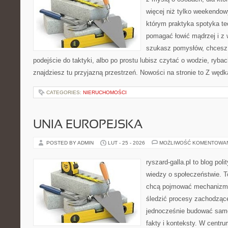
więcej niż tylko weekendo
którym praktyka spotyka te
pomagać łowić mądrzej i z 
szukasz pomysłów, chcesz
podejście do taktyki, albo po prostu lubisz czytać o wodzie, rybac
znajdziesz tu przyjazną przestrzeń. Nowości na stronie to Z węd
CATEGORIES:
NIERUCHOMOŚCI
UNIA EUROPEJSKA
POSTED BY ADMIN
LUT - 25 - 2026
MOŻLIWOŚĆ KOMENTOWA
ryszard-galla.pl to blog pol
wiedzy o społeczeństwie. To
chcą pojmować mechanizmy
śledzić procesy zachodzące
jednocześnie budować samo
fakty i konteksty. W centru