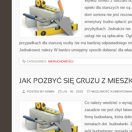
Wywóz śmieci z obszaru b
opieki dla starszych nie są 
dom seniora nie jest niszow
emerytury trudno opłacić po
przybytkach. Jednakże nie
usługi nie są opłacalne. Og
przypadkach dla starszej osoby nie ma bardziej odpowiedniego mie
Jednakowoż należy W bardzo umiejętny sposób dobierać dla włas
CATEGORIES:
NIERUCHOMOŚCI
JAK POZBYĆ SIĘ GRUZU Z MIESZ
POSTED BY ADMIN
LIS - 30 - 2025
MOŻLIWOŚĆ KOMENTOWAN
Co należy wiedzieć o wyn
zasadzie nie jest zbyt łatw
firmę budowlaną, która dob
tematach dot. budowlanki.
jeśli budowlaniec posiada s