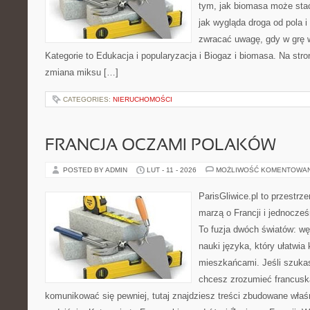
tym, jak biomasa może stać
jak wygląda droga od pola i
zwracać uwagę, gdy w grę 
Kategorie to Edukacja i popularyzacja i Biogaz i biomasa. Na stro
zmiana miksu […]
CATEGORIES:
NIERUCHOMOŚCI
FRANCJA OCZAMI POLAKÓW
POSTED BY ADMIN
LUT - 11 - 2026
MOŻLIWOŚĆ KOMENTOWA
ParisGliwice.pl to przestrz
marzą o Francji i jednocześn
To fuzja dwóch światów: wę
nauki języka, który ułatwi
mieszkańcami. Jeśli szukasz
chcesz zrozumieć francusk
komunikować się pewniej, tutaj znajdziesz treści zbudowane wła