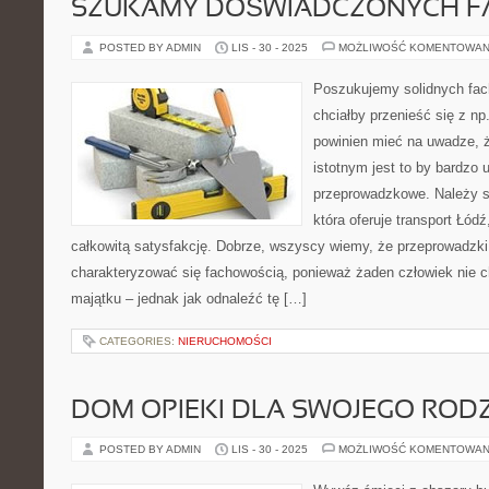
SZUKAMY DOŚWIADCZONYCH 
POSTED BY ADMIN
LIS - 30 - 2025
MOŻLIWOŚĆ KOMENTOWAN
Poszukujemy solidnych fa
chciałby przenieść się z n
powinien mieć na uwadze, 
istotnym jest to by bardzo 
przeprowadzkowe. Należy st
która oferuje transport Łó
całkowitą satysfakcję. Dobrze, wszyscy wiemy, że przeprowadzk
charakteryzować się fachowością, ponieważ żaden człowiek nie 
majątku – jednak jak odnaleźć tę […]
CATEGORIES:
NIERUCHOMOŚCI
DOM OPIEKI DLA SWOJEGO ROD
POSTED BY ADMIN
LIS - 30 - 2025
MOŻLIWOŚĆ KOMENTOWAN