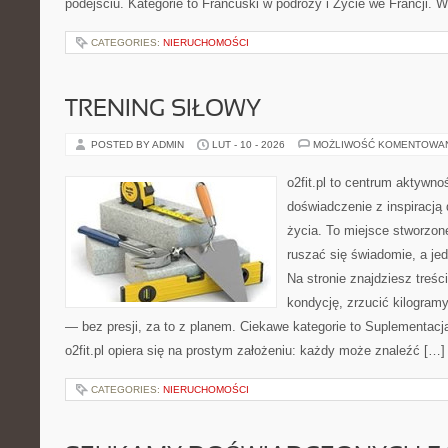
podejściu. Kategorie to Francuski w podróży i Życie we Francji. W
CATEGORIES:
NIERUCHOMOŚCI
TRENING SIŁOWY
POSTED BY ADMIN
LUT - 10 - 2026
MOŻLIWOŚĆ KOMENTOWA
o2fit.pl to centrum aktywnoś
doświadczenie z inspiracją 
życia. To miejsce stworzon
ruszać się świadomie, a jed
Na stronie znajdziesz treśc
kondycję, zrzucić kilogram
— bez presji, za to z planem. Ciekawe kategorie to Suplementacja 
o2fit.pl opiera się na prostym założeniu: każdy może znaleźć […]
CATEGORIES:
NIERUCHOMOŚCI