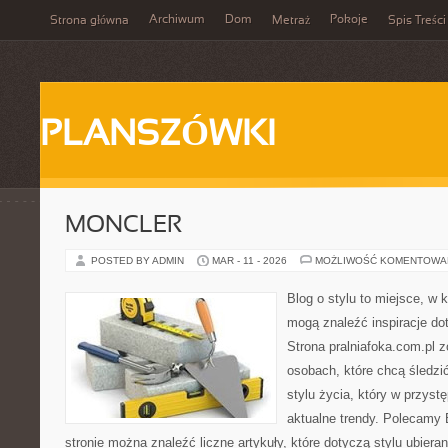
Archiwum
Dom
Pokoje
Strona główna
Metraż
Spis Treści
PLANSZÓWKI
MONCLER
POSTED BY ADMIN
MAR - 11 - 2026
MOŻLIWOŚĆ KOMENTOWA
Blog o stylu to miejsce, w 
mogą znaleźć inspiracje do
Strona pralniafoka.com.pl 
osobach, które chcą śledzić
stylu życia, który w przys
aktualne trendy. Polecamy 
stronie można znaleźć liczne artykuły, które dotyczą stylu ubierani