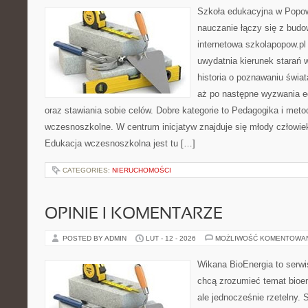
Szkoła edukacyjna w Popow
nauczanie łączy się z bud
internetowa szkolapopow.pl 
uwydatnia kierunek starań 
historia o poznawaniu świat
aż po następne wyzwania e
oraz stawiania sobie celów. Dobre kategorie to Pedagogika i met
wczesnoszkolne. W centrum inicjatyw znajduje się młody człowiek
Edukacja wczesnoszkolna jest tu […]
CATEGORIES:
NIERUCHOMOŚCI
OPINIE I KOMENTARZE
POSTED BY ADMIN
LUT - 12 - 2026
MOŻLIWOŚĆ KOMENTOWA
Wikana BioEnergia to serwi
chcą zrozumieć temat bioen
ale jednocześnie rzetelny. 