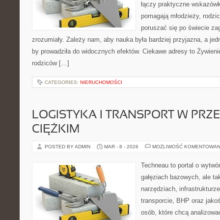
łączy praktyczne wskazówk
pomagają młodzieży, rodz
poruszać się po świecie z
zrozumiały. Zależy nam, aby nauka była bardziej przyjazna, a jed
by prowadziła do widocznych efektów. Ciekawe adresy to Żywienie
rodziców […]
CATEGORIES:
NIERUCHOMOŚCI
LOGISTYKA I TRANSPORT W PRZ
CIĘŻKIM
POSTED BY ADMIN
MAR - 8 - 2026
MOŻLIWOŚĆ KOMENTOWAN
Techneau to portal o wytwó
gałęziach bazowych, ale ta
narzędziach, infrastrukturze
transporcie, BHP oraz jakoś
osób, które chcą analizow