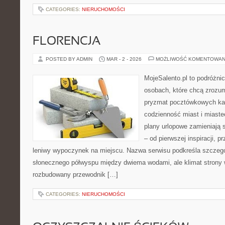
CATEGORIES:
NIERUCHOMOŚCI
FLORENCJA
POSTED BY ADMIN
MAR - 2 - 2026
MOŻLIWOŚĆ KOMENTOWAN
MojeSalento.pl to podróżni
osobach, które chcą zrozum
pryzmat pocztówkowych kad
codzienność miast i miaste
plany urlopowe zamieniają 
– od pierwszej inspiracji, 
leniwy wypoczynek na miejscu. Nazwa serwisu podkreśla szczegól
słonecznego półwyspu między dwiema wodami, ale klimat strony 
rozbudowany przewodnik […]
CATEGORIES:
NIERUCHOMOŚCI