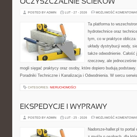
OCZYSZCZALNIE ŚCIEKÓW
POSTED BY ADMIN
LUT - 27 - 2026
MOŻLIWOŚĆ KOMENTOWA
Ta platforma to wszechstro
hydrotechnice oraz technice
tym, co w praktyce oblicza
układy dystrybucji wody, sie
także odwodnienie. Całość 
rzeczowy, ale jednocześnie 
mogli sięgać praktycy oraz osoby, które dopiero budują podstawy.
Poradniki Techniczne i Kanalizacja i Odwodnienia. W sercu serwis
CATEGORIES:
NIERUCHOMOŚCI
EKSPEDYCJE I WYPRAWY
POSTED BY ADMIN
LUT - 25 - 2026
MOŻLIWOŚĆ KOMENTOWA
Nadorsze-haller.pl to portal
z myślą o osobach, dla któ