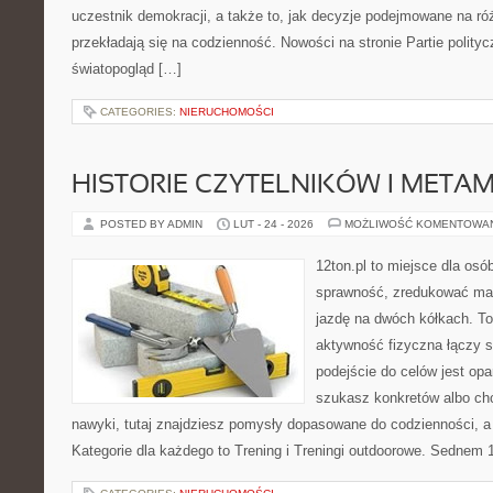
uczestnik demokracji, a także to, jak decyzje podejmowane na r
przekładają się na codzienność. Nowości na stronie Partie polityczn
światopogląd […]
CATEGORIES:
NIERUCHOMOŚCI
HISTORIE CZYTELNIKÓW I META
POSTED BY ADMIN
LUT - 24 - 2026
MOŻLIWOŚĆ KOMENTOWA
12ton.pl to miejsce dla osó
sprawność, zredukować mas
jazdę na dwóch kółkach. To
aktywność fizyczna łączy si
podejście do celów jest opa
szukasz konkretów albo c
nawyki, tutaj znajdziesz pomysły dopasowane do codzienności, a 
Kategorie dla każdego to Trening i Treningi outdoorowe. Sednem 1