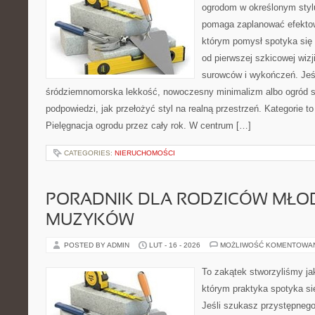
ogrodom w określonym styl
pomaga zaplanować efektow
którym pomysł spotyka się
od pierwszej szkicowej wiz
surowców i wykończeń. Jeśl
śródziemnomorska lekkość, nowoczesny minimalizm albo ogród sk
podpowiedzi, jak przełożyć styl na realną przestrzeń. Kategorie to
Pielęgnacja ogrodu przez cały rok. W centrum […]
CATEGORIES:
NIERUCHOMOŚCI
PORADNIK DLA RODZICÓW MŁO
MUZYKÓW
POSTED BY ADMIN
LUT - 16 - 2026
MOŻLIWOŚĆ KOMENTOWA
To zakątek stworzyliśmy ja
którym praktyka spotyka si
Jeśli szukasz przystępneg