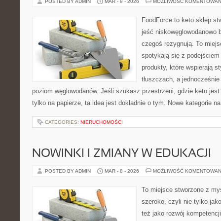
POSTED BY ADMIN
MAR - 9 - 2026
MOŻLIWOŚĆ KOMENTOWAN
FoodForce to keto sklep st
jeść niskowęglowodanowo b
czegoś rezygnują. To miej
spotykają się z podejście
produkty, które wspierają s
tłuszczach, a jednocześnie
poziom węglowodanów. Jeśli szukasz przestrzeni, gdzie keto jest 
tylko na papierze, ta idea jest dokładnie o tym. Nowe kategorie na
CATEGORIES:
NIERUCHOMOŚCI
NOWINKI I ZMIANY W EDUKACJI
POSTED BY ADMIN
MAR - 8 - 2026
MOŻLIWOŚĆ KOMENTOWAN
To miejsce stworzone z myś
szeroko, czyli nie tylko jak
też jako rozwój kompetencj