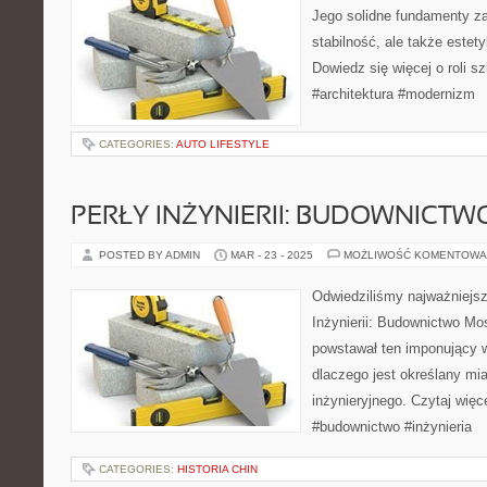
Jego solidne fundamenty za
stabilność, ale także estety
Dowiedz się więcej o roli s
#architektura #modernizm
CATEGORIES:
AUTO LIFESTYLE
PERŁY INŻYNIERII: BUDOWNICT
POSTED BY ADMIN
MAR - 23 - 2025
MOŻLIWOŚĆ KOMENTOWA
Odwiedziliśmy najważniejsz
Inżynierii: Budownictwo Mo
powstawał ten imponujący 
dlaczego jest określany m
inżynieryjnego. Czytaj więc
#budownictwo #inżynieria
CATEGORIES:
HISTORIA CHIN