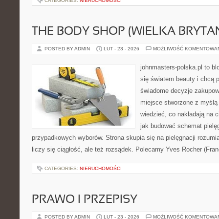
CATEGORIES:
NIERUCHOMOŚCI
THE BODY SHOP (WIELKA BRYTAN
POSTED BY ADMIN
LUT - 23 - 2026
MOŻLIWOŚĆ KOMENTOWA
johnmasters-polska.pl to blo
się światem beauty i chcą 
świadome decyzje zakupowe
miejsce stworzone z myślą o
wiedzieć, co nakładają na cia
jak budować schemat pielę
przypadkowych wyborów. Strona skupia się na pielęgnacji rozumia
liczy się ciągłość, ale też rozsądek. Polecamy Yves Rocher (Fran
CATEGORIES:
NIERUCHOMOŚCI
PRAWO I PRZEPISY
POSTED BY ADMIN
LUT - 23 - 2026
MOŻLIWOŚĆ KOMENTOWA