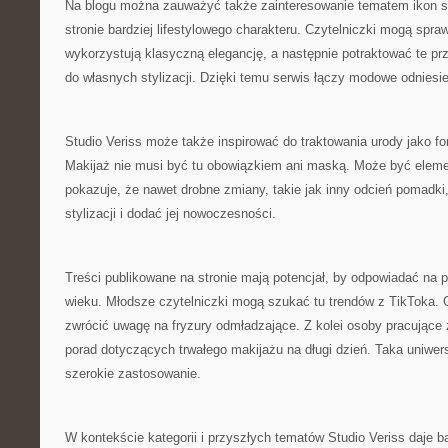
Na blogu można zauważyć także zainteresowanie tematem ikon sty
stronie bardziej lifestylowego charakteru. Czytelniczki mogą spra
wykorzystują klasyczną elegancję, a następnie potraktować te pr
do własnych stylizacji. Dzięki temu serwis łączy modowe odniesie
Studio Veriss może także inspirować do traktowania urody jako f
Makijaż nie musi być tu obowiązkiem ani maską. Może być eleme
pokazuje, że nawet drobne zmiany, takie jak inny odcień pomadki
stylizacji i dodać jej nowoczesności.
Treści publikowane na stronie mają potencjał, by odpowiadać na
wieku. Młodsze czytelniczki mogą szukać tu trendów z TikToka.
zwrócić uwagę na fryzury odmładzające. Z kolei osoby pracując
porad dotyczących trwałego makijażu na długi dzień. Taka uniwer
szerokie zastosowanie.
W kontekście kategorii i przyszłych tematów Studio Veriss daje 