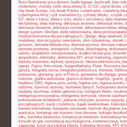
Boże Narodzenie poza domem
,
budki lęgowe
,
bushcraft
,
buty tre
cholesterol
,
choroby roślin doniczkowych
,
CI CD
,
cięcie drzew
,
ci
city break Europa
,
city break Polska
,
content plan
,
coworking loka
cyberhigiena firmy
,
cydr rzemieślniczy
,
cyfrowy detoks
,
czujnik c
IoT
,
dania z kaszy
,
dania z ryżu
,
dania z soczewicy
,
data enginee
decluttering
,
deep learning
,
dekoracje jesienne
,
dekoracje letnie
,
d
dekoracje wiosenne
,
dekoracje zimowe
,
dekorowanie tortów
,
dele
design system
,
DevOps
,
dieta lekkostrawna
,
dieta przeciwzapaln
śródziemnomorska dla początkujących
,
Django
,
długi weekend
,
D
modułowy
,
dom przyjazny zwierzętom
,
dom szkieletowy
,
domek c
jeziorem
,
domowa biblioteczka
,
domowa pizzeria
,
domowe makar
domowe przetwory
,
dostępność cyfrowa
,
dropshipping
,
drukowani
salonu
,
działalność nierejestrowana
,
działka rekreacyjna
,
dziennik
ekopodróże
,
elektrolity
,
elektronika DIY
,
email marketing
,
ergonom
etykiety kurierskie
,
etykiety spożywcze
,
faktura elektroniczna
,
fe
napoje
,
Figma
,
first minute
,
fizjoprofilaktyka
,
Flask
,
florystyka d
górska
,
fotografia nocna
,
fotografia podróżnicza
,
frontend
,
fulfillm
podziemny
,
glamping
,
góry w Polsce
,
gotowanie dla dwojga
,
gotow
rodzinne
,
grafika wektorowa
,
granice osobiste
,
GraphQL
,
gravel
,
g
headless CMS
,
higiena jamy ustnej
,
higiena snu
,
higiena wzroku
,
rodzinne
,
hummus domowy
,
hurtownie danych
,
hydroponika dom
implanty słuchowe
,
indeks glikemiczny
,
Instagram Reels
,
insulin
inteligencja emocjonalna
,
inteligentny termostat
,
internet satelitar
jednoosobowa działalność
,
jedzenie intuicyjne
,
jesienne wyjazdy
,
początkujących
,
kącik czytelniczy
,
kajaki weekendowe
,
kalendarz
kamera internetowa
,
kampanie sezonowe
,
karmnik dla ptaków
,
ka
aranżacja
,
kempingi nad morzem
,
kino domowe
,
koktajle bezalko
roku
,
komórka lokatorska
,
kompozycje kwiatowe
,
komunikacja be
konsole do gier
,
konsultacja psychologiczna
,
konteneryzacja
,
kon
zapasowe
,
koszt pozyskania klienta
,
kotłownia domowa
,
KPI
,
KS