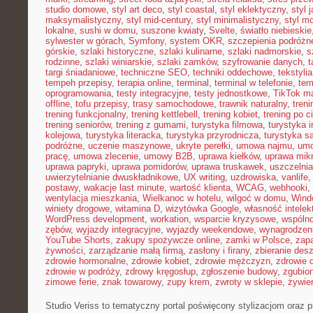
studio domowe
,
styl art deco
,
styl coastal
,
styl eklektyczny
,
styl 
maksymalistyczny
,
styl mid-century
,
styl minimalistyczny
,
styl m
lokalne
,
sushi w domu
,
suszone kwiaty
,
Svelte
,
światło niebieskie
sylwester w górach
,
Symfony
,
system OKR
,
szczepienia podróżn
górskie
,
szlaki historyczne
,
szlaki kulinarne
,
szlaki nadmorskie
,
s
rodzinne
,
szlaki winiarskie
,
szlaki zamków
,
szyfrowanie danych
,
t
targi śniadaniowe
,
techniczne SEO
,
techniki oddechowe
,
tekstyl
tempeh przepisy
,
terapia online
,
terminal
,
terminal w telefonie
,
ter
oprogramowania
,
testy integracyjne
,
testy jednostkowe
,
TikTok ma
offline
,
tofu przepisy
,
trasy samochodowe
,
trawnik naturalny
,
treni
trening funkcjonalny
,
trening kettlebell
,
trening kobiet
,
trening po c
trening seniorów
,
trening z gumami
,
turystyka filmowa
,
turystyka i
kolejowa
,
turystyka literacka
,
turystyka przyrodnicza
,
turystyka s
podróżne
,
uczenie maszynowe
,
ukryte perełki
,
umowa najmu
,
umo
pracę
,
umowa zlecenie
,
umowy B2B
,
uprawa kiełków
,
uprawa mikr
uprawa papryki
,
uprawa pomidorów
,
uprawa truskawek
,
uszczelnia
uwierzytelnianie dwuskładnikowe
,
UX writing
,
uzdrowiska
,
vanlife
postawy
,
wakacje last minute
,
wartość klienta
,
WCAG
,
webhooki
,
wentylacja mieszkania
,
Wielkanoc w hotelu
,
wilgoć w domu
,
Wind
winiety drogowe
,
witamina D
,
wizytówka Google
,
własność intelek
WordPress development
,
workation
,
wsparcie kryzysowe
,
wspóln
zębów
,
wyjazdy integracyjne
,
wyjazdy weekendowe
,
wynagrodzen
YouTube Shorts
,
zakupy spożywcze online
,
zamki w Polsce
,
zap
żywności
,
zarządzanie małą firmą
,
zasłony i firany
,
zbieranie des
zdrowie hormonalne
,
zdrowie kobiet
,
zdrowie mężczyzn
,
zdrowie 
zdrowie w podróży
,
zdrowy kręgosłup
,
zgłoszenie budowy
,
zgubio
zimowe ferie
,
znak towarowy
,
zupy krem
,
zwroty w sklepie
,
żywien
Studio Veriss to tematyczny portal poświęcony stylizacjom oraz