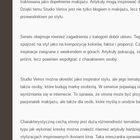
traktowana jako dopełnienie makijażu. Artykuły mogą inspirować 
Dzięki temu Studio Veriss jest nie tylko blogiem o makijażu, lec
przewodnikiem po stylu.
Serwis obejmuje również zagadnienia z kategorii dobór ubioru. Te
spojrzeć na styl jako na kompozycję kolorów, faktur i proporcji. 
inspiracje związane z weekendem w górach. Artykuły pokazują, że
próżni, lecz powinien współgrać z charakterem osoby.
Studio Veriss można określić jako inspirator stylu, ale jego tem
także osoby, które budują markę osobistą. W serwisie pojawiają s
wyróżniania się w internecie. To sprawia, że strona może być przy
pasjonatek makijażu, ale także dla osób, które myślą o urodzie ba
Charakterystyczną cechą strony jest duża różnorodność tematów
typu jak wykonać kreskę można znaleźć również artykuły bardziej 
stylizacjach inspirowanych ikonami kina. Taka mieszanka sprawi