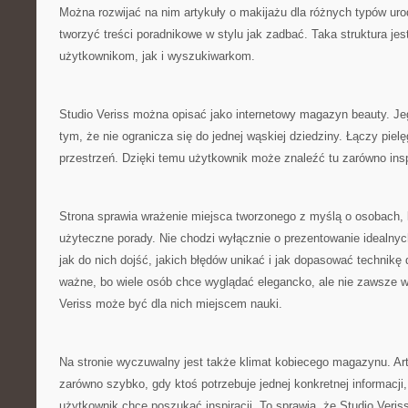
Można rozwijać na nim artykuły o makijażu dla różnych typów ur
tworzyć treści poradnikowe w stylu jak zadbać. Taka struktura je
użytkownikom, jak i wyszukiwarkom.
Studio Veriss można opisać jako internetowy magazyn beauty. Je
tym, że nie ogranicza się do jednej wąskiej dziedziny. Łączy piel
przestrzeń. Dzięki temu użytkownik może znaleźć tu zarówno insp
Strona sprawia wrażenie miejsca tworzonego z myślą o osobach, k
użyteczne porady. Nie chodzi wyłącznie o prezentowanie idealnyc
jak do nich dojść, jakich błędów unikać i jak dopasować technikę
ważne, bo wiele osób chce wyglądać elegancko, ale nie zawsze w
Veriss może być dla nich miejscem nauki.
Na stronie wyczuwalny jest także klimat kobiecego magazynu. A
zarówno szybko, gdy ktoś potrzebuje jednej konkretnej informacji, 
użytkownik chce poszukać inspiracji. To sprawia, że Studio Veriss