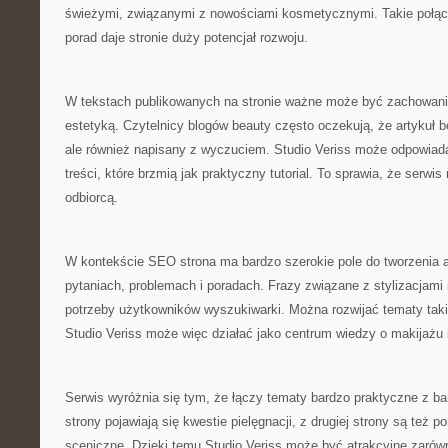
świeżymi, związanymi z nowościami kosmetycznymi. Takie połą
porad daje stronie duży potencjał rozwoju.
W tekstach publikowanych na stronie ważne może być zachowan
estetyką. Czytelnicy blogów beauty często oczekują, że artykuł bę
ale również napisany z wyczuciem. Studio Veriss może odpowiada
treści, które brzmią jak praktyczny tutorial. To sprawia, że serw
odbiorcą.
W kontekście SEO strona ma bardzo szerokie pole do tworzenia a
pytaniach, problemach i poradach. Frazy związane z stylizacjami 
potrzeby użytkowników wyszukiwarki. Można rozwijać tematy takie
Studio Veriss może więc działać jako centrum wiedzy o makijażu i 
Serwis wyróżnia się tym, że łączy tematy bardzo praktyczne z bar
strony pojawiają się kwestie pielęgnacji, z drugiej strony są też 
sceniczne. Dzięki temu Studio Veriss może być atrakcyjne zarówn