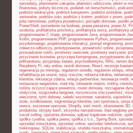
sprzedaży
,
planowanie zakupów
,
płatności odroczone
,
pleśń w mi
finansowa
,
pobyty lecznicze
,
podatek od nieruchomości
,
podcasti
podróże edukacyjne
,
podróże kamperem
,
podróże poślubne
,
podr
senioralne
,
podróże solo
,
podróże z kotem
,
podróże z psem
,
podr
pola namiotowe
,
polityka prywatności
,
porządki domowe
,
posiłki p
PowerShell
,
pozwolenie na budowę
,
prawa pasażera
,
prawo AI
,
Pr
osobista
,
profilaktyka próchnicy
,
profilaktyka serca
,
profilaktyka 
programowanie C sharp
,
programowanie Java
,
programowanie Jav
Kotlin
,
programowanie PHP
,
programowanie Python
,
programowani
przydomowego
,
projektowanie interakcji
,
prompt engineering
,
prom
zdawczo-odbiorczy
,
prototypowanie
,
prywatność online
,
przepraw
przesadzanie roślin
,
przetwory owocowe
,
przetwory warzywne
,
pr
przycinanie krzewów
,
przyczepa kempingowa
,
przygotowanie do 
półmaratonu
,
przyprawy świata
,
psychodietetyka
,
RAG
,
ramen d
Raspberry Pi
,
raty online
,
ravioli domowe
,
React
,
recenzje kawiarn
regeneracja po treningu
,
regulamin osiedla
,
regulamin sklepu
,
reha
rehabilitacja po urazie
,
rejsy rzeczne
,
reklama lokalna
,
reklamacje
klientów
,
rekrutacja zdalna
,
relacje partnerskie
,
renowacja mebli
,
r
restauracje wegańskie
,
road trip
,
rolowanie mięśni
,
rośliny cieniol
rośliny oczyszczające powietrze
,
router domowy
,
rozciąganie dy
statyczne
,
rozgrzewka biegowa
,
rozszerzona rzeczywistość
,
rozw
wieczorna
,
rytm dobowy
,
sałatki sezonowe
,
sanatoria
,
sąsiedzkie 
stole
,
ściółkowanie
,
segmentacja klientów
,
sen sportowca
,
sesja 
owoce
,
sezonowe warzywa
,
Shopify
,
sieć mesh
,
skanowanie 3D
,
produktów
,
skrypty bash
,
skrzynka narzędziowa
,
ślad węglowy po
social selling
,
spiżarnia domowa
,
spływy kajakowe rodzinne
,
spół
spółka cywilna
,
spółka jawna
,
spółka z o.o.
,
Spring Boot
,
sprzeda
sprzedaż mieszkania
,
sprzedaż online
,
sprzedaż telefoniczna
,
spr
trekkingowy
,
SQLite
,
stabilizacja
,
stodoła mieszkalna
,
stomatolo
marki
,
streaming
,
street food azjatycki
,
strefa relaksu
,
stres przew