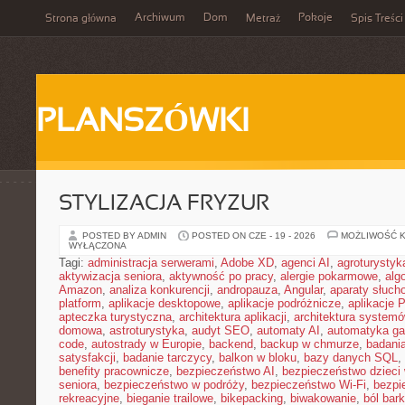
Archiwum
Dom
Pokoje
Strona główna
Metraż
Spis Treści
PLANSZÓWKI
STYLIZACJA FRYZUR
POSTED BY ADMIN
POSTED ON CZE - 19 - 2026
MOŻLIWOŚĆ 
WYŁĄCZONA
Tagi:
administracja serwerami
,
Adobe XD
,
agenci AI
,
agroturysty
aktywizacja seniora
,
aktywność po pracy
,
alergie pokarmowe
,
alg
Amazon
,
analiza konkurencji
,
andropauza
,
Angular
,
aparaty słuch
platform
,
aplikacje desktopowe
,
aplikacje podróżnicze
,
aplikacje
apteczka turystyczna
,
architektura aplikacji
,
architektura system
domowa
,
astroturystyka
,
audyt SEO
,
automaty AI
,
automatyka g
code
,
autostrady w Europie
,
backend
,
backup w chmurze
,
badania
satysfakcji
,
badanie tarczycy
,
balkon w bloku
,
bazy danych SQL
,
benefity pracownicze
,
bezpieczeństwo AI
,
bezpieczeństwo dzieci
seniora
,
bezpieczeństwo w podróży
,
bezpieczeństwo Wi-Fi
,
bezpi
rekreacyjne
,
bieganie trailowe
,
bikepacking
,
biwakowanie
,
ból bar