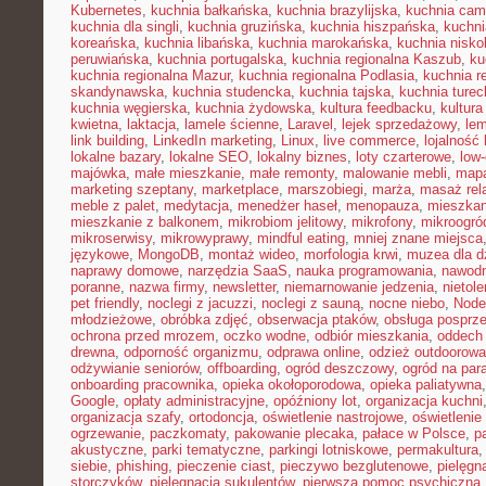
Kubernetes
,
kuchnia bałkańska
,
kuchnia brazylijska
,
kuchnia cam
kuchnia dla singli
,
kuchnia gruzińska
,
kuchnia hiszpańska
,
kuchni
koreańska
,
kuchnia libańska
,
kuchnia marokańska
,
kuchnia nisk
peruwiańska
,
kuchnia portugalska
,
kuchnia regionalna Kaszub
,
ku
kuchnia regionalna Mazur
,
kuchnia regionalna Podlasia
,
kuchnia r
skandynawska
,
kuchnia studencka
,
kuchnia tajska
,
kuchnia turec
kuchnia węgierska
,
kuchnia żydowska
,
kultura feedbacku
,
kultura
kwietna
,
laktacja
,
lamele ścienne
,
Laravel
,
lejek sprzedażowy
,
le
link building
,
LinkedIn marketing
,
Linux
,
live commerce
,
lojalność 
lokalne bazary
,
lokalne SEO
,
lokalny biznes
,
loty czarterowe
,
low
majówka
,
małe mieszkanie
,
małe remonty
,
malowanie mebli
,
mapa
marketing szeptany
,
marketplace
,
marszobiegi
,
marża
,
masaż rel
meble z palet
,
medytacja
,
menedżer haseł
,
menopauza
,
mieszka
mieszkanie z balkonem
,
mikrobiom jelitowy
,
mikrofony
,
mikroogró
mikroserwisy
,
mikrowyprawy
,
mindful eating
,
mniej znane miejsca
językowe
,
MongoDB
,
montaż wideo
,
morfologia krwi
,
muzea dla d
naprawy domowe
,
narzędzia SaaS
,
nauka programowania
,
nawodn
poranne
,
nazwa firmy
,
newsletter
,
niemarnowanie jedzenia
,
nietol
pet friendly
,
noclegi z jacuzzi
,
noclegi z sauną
,
nocne niebo
,
Node
młodzieżowe
,
obróbka zdjęć
,
obserwacja ptaków
,
obsługa posprz
ochrona przed mrozem
,
oczko wodne
,
odbiór mieszkania
,
oddech
drewna
,
odporność organizmu
,
odprawa online
,
odzież outdoorowa
odżywianie seniorów
,
offboarding
,
ogród deszczowy
,
ogród na par
onboarding pracownika
,
opieka okołoporodowa
,
opieka paliatywna
Google
,
opłaty administracyjne
,
opóźniony lot
,
organizacja kuchni
organizacja szafy
,
ortodoncja
,
oświetlenie nastrojowe
,
oświetlenie
ogrzewanie
,
paczkomaty
,
pakowanie plecaka
,
pałace w Polsce
,
p
akustyczne
,
parki tematyczne
,
parkingi lotniskowe
,
permakultura
siebie
,
phishing
,
pieczenie ciast
,
pieczywo bezglutenowe
,
pielęgn
storczyków
,
pielęgnacja sukulentów
,
pierwsza pomoc psychiczna