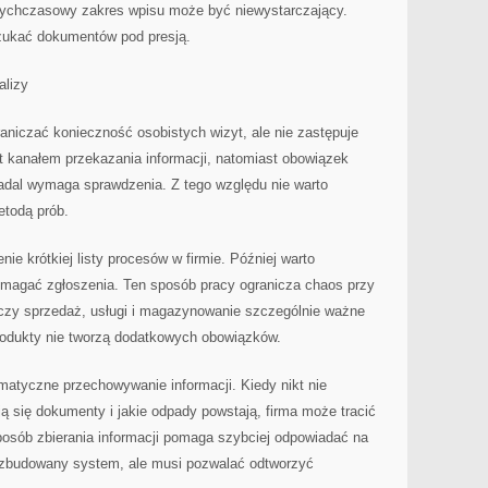
ychczasowy zakres wpisu może być niewystarczający.
szukać dokumentów pod presją.
alizy
aniczać konieczność osobistych wizyt, ale nie zastępuje
est kanałem przekazania informacji, natomiast obowiązek
dal wymaga sprawdzenia. Z tego względu nie warto
etodą prób.
e krótkiej listy procesów w firmie. Później warto
magać zgłoszenia. Ten sposób pracy ogranicza chaos przy
łączy sprzedaż, usługi i magazynowanie szczególnie ważne
produkty nie tworzą dodatkowych obowiązków.
matyczne przechowywanie informacji. Kiedy nikt nie
ją się dokumenty i jakie odpady powstają, firma może tracić
sposób zbierania informacji pomaga szybciej odpowiadać na
rozbudowany system, ale musi pozwalać odtworzyć