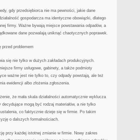
edy, gdy przedsiębiorca nie ma pewności, jakie dane
działalność gospodarcza ma identyczne obowiązki, dlatego
innej firmy. Ważne bywają miejsce powstawania odpadów, a
ądkowane dane pozwalają uniknąć chaotycznych poprawek.
ję przed problemem
ia się nie tylko w dużych zakładach produkcyjnych.
iejsze firmy usługowe, gabinety, a także podmioty
ce ważne jest nie tylko to, czy odpady powstają, ale też
a ewidencji albo złożenia zgłoszenia.
enie, że mała skala działalności automatycznie wyklucza
my decydujące mogą być rodzaj materiałów, a nie tylko
ustalenia, co faktycznie dzieje się w firmie. Po takim
yzję o dalszych formalnościach.
ę przy każdej istotnej zmianie w firmie. Nowy zakres