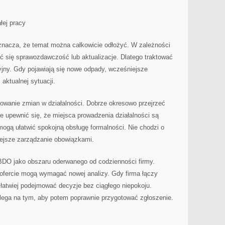
łej pracy
oznacza, że temat można całkowicie odłożyć. W zależności
wić się sprawozdawczość lub aktualizacje. Dlatego traktować
yjny. Gdy pojawiają się nowe odpady, wcześniejsze
aktualnej sytuacji.
owanie zmian w działalności. Dobrze okresowo przejrzeć
e upewnić się, że miejsca prowadzenia działalności są
mogą ułatwić spokojną obsługę formalności. Nie chodzi o
wiejsze zarządzanie obowiązkami.
 BDO jako obszaru oderwanego od codzienności firmy.
fercie mogą wymagać nowej analizy. Gdy firma łączy
 łatwiej podejmować decyzje bez ciągłego niepokoju.
olega na tym, aby potem poprawnie przygotować zgłoszenie.