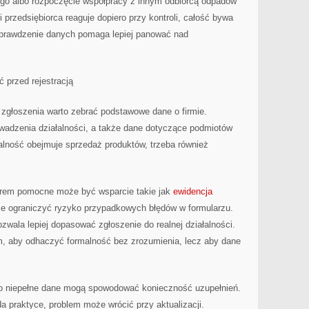
nego albo rozpoczęcie współpracy z innym odbiorcą odpadów
 przedsiębiorca reaguje dopiero przy kontroli, całość bywa
sprawdzenie danych pomaga lepiej panować nad
 przed rejestracją
 zgłoszenia warto zebrać podstawowe dane o firmie.
wadzenia działalności, a także dane dotyczące podmiotów
łalność obejmuje sprzedaż produktów, trzeba również
trem pomocne może być wsparcie takie jak
ewidencja
ce ograniczyć ryzyko przypadkowych błędów w formularzu.
zwala lepiej dopasować zgłoszenie do realnej działalności.
m, aby odhaczyć formalność bez zrozumienia, lecz aby dane
bo niepełne dane mogą spowodować konieczność uzupełnień.
da praktyce, problem może wrócić przy aktualizacji.