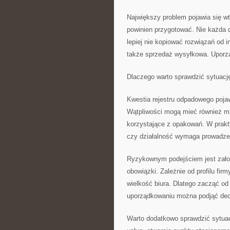
Największy problem pojawia się wt
powinien przygotować. Nie każda 
lepiej nie kopiować rozwiązań od 
także sprzedaż wysyłkowa. Uporz
Dlaczego warto sprawdzić sytuac
Kwestia rejestru odpadowego pojaw
Wątpliwości mogą mieć również mn
korzystające z opakowań. W prakty
czy działalność wymaga prowadzeni
Ryzykownym podejściem jest założ
obowiązki. Zależnie od profilu fir
wielkość biura. Dlatego zacząć od 
uporządkowaniu można podjąć dec
Warto dodatkowo sprawdzić sytuacj