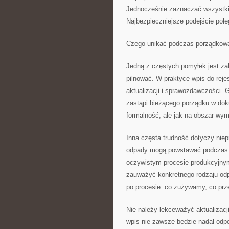
Jednocześnie zaznaczać wszystkie
Najbezpieczniejsze podejście pole
Czego unikać podczas porządkowa
Jedną z częstych pomyłek jest zak
pilnować. W praktyce wpis do reje
aktualizacji i sprawozdawczości. 
zastąpi bieżącego porządku w dok
formalność, ale jak na obszar wy
Inna częsta trudność dotyczy niep
odpady mogą powstawać podczas p
oczywistym procesie produkcyjny
zauważyć konkretnego rodzaju odp
po procesie: co zużywamy, co prz
Nie należy lekceważyć aktualizacj
wpis nie zawsze będzie nadal odpo