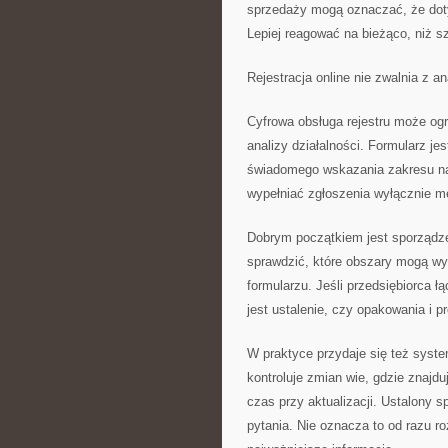
sprzedaży mogą oznaczać, że dot
Lepiej reagować na bieżąco, niż 
Rejestracja online nie zwalnia z an
Cyfrowa obsługa rejestru może ogr
analizy działalności. Formularz j
świadomego wskazania zakresu na
wypełniać zgłoszenia wyłącznie m
Dobrym początkiem jest sporządzeni
sprawdzić, które obszary mogą wy
formularzu. Jeśli przedsiębiorca 
jest ustalenie, czy opakowania i 
W praktyce przydaje się też syste
kontroluje zmian wie, gdzie znajdu
czas przy aktualizacji. Ustalony 
pytania. Nie oznacza to od razu 