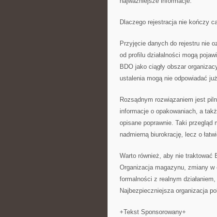
najważniejsze informacje.
Dlaczego rejestracja nie kończy ca
Przyjęcie danych do rejestru nie 
od profilu działalności mogą poja
BDO jako ciągły obszar organizac
ustalenia mogą nie odpowiadać już 
Rozsądnym rozwiązaniem jest piln
informacje o opakowaniach, a takż
opisane poprawnie. Taki przegląd 
nadmierną biurokrację, lecz o łat
Warto również, aby nie traktować
Organizacja magazynu, zmiany w o
formalności z realnym działaniem,
Najbezpieczniejsza organizacja p
+Tekst Sponsorowany+