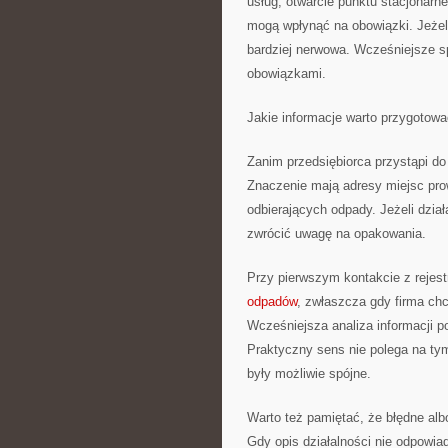
usług, otwarcie punktu stacjonar
mogą wpłynąć na obowiązki. Jeżeli
bardziej nerwowa. Wcześniejsze 
obowiązkami.
Jakie informacje warto przygotować
Zanim przedsiębiorca przystąpi do
Znaczenie mają adresy miejsc pro
odbierających odpady. Jeżeli dzia
zwrócić uwagę na opakowania.
Przy pierwszym kontakcie z rejes
odpadów
, zwłaszcza gdy firma ch
Wcześniejsza analiza informacji po
Praktyczny sens nie polega na ty
były możliwie spójne.
Warto też pamiętać, że błędne al
Gdy opis działalności nie odpowia