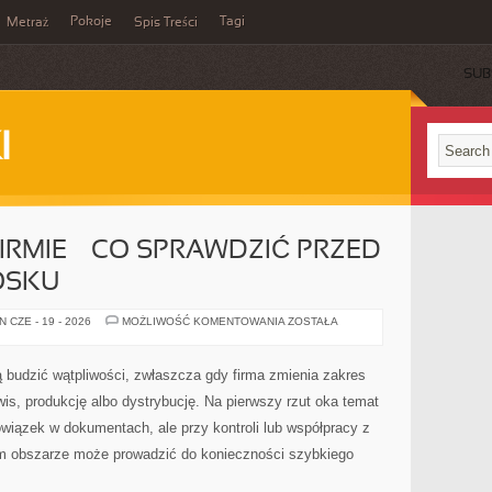
Pokoje
Tagi
Metraż
Spis Treści
SUB
I
IRMIE — CO SPRAWDZIĆ PRZED
OSKU
REJESTR
 CZE - 19 - 2026
MOŻLIWOŚĆ KOMENTOWANIA
ZOSTAŁA
BDO
W
FIRMIE
—
 budzić wątpliwości, zwłaszcza gdy firma zmienia zakres
CO
SPRAWDZIĆ
wis, produkcję albo dystrybucję. Na pierwszy rzut oka temat
PRZED
ZŁOŻENIEM
iązek w dokumentach, ale przy kontroli lub współpracy z
WNIOSKU
ym obszarze może prowadzić do konieczności szybkiego