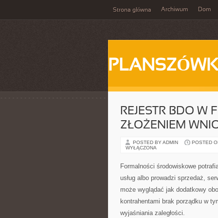
Archiwum
Dom
Strona główna
PLANSZÓWK
REJESTR BDO W F
ZŁOŻENIEM WNI
POSTED BY ADMIN
POSTED ON
WYŁĄCZONA
Formalności środowiskowe potrafią
usług albo prowadzi sprzedaż, ser
może wyglądać jak dodatkowy obow
kontrahentami brak porządku w t
wyjaśniania zaległości.