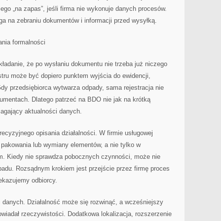
go „na zapas”, jeśli firma nie wykonuje danych procesów.
ga na zebraniu dokumentów i informacji przed wysyłką.
nia formalności
ładanie, że po wysłaniu dokumentu nie trzeba już niczego
stru może być dopiero punktem wyjścia do ewidencji,
Gdy przedsiębiorca wytwarza odpady, sama rejestracja nie
umentach. Dlatego patrzeć na BDO nie jak na krótką
magający aktualności danych.
recyzyjnego opisania działalności. W firmie usługowej
akowania lub wymiany elementów, a nie tylko w
m. Kiedy nie sprawdza pobocznych czynności, może nie
adu. Rozsądnym krokiem jest przejście przez firmę proces
ekazujemy odbiorcy.
i danych. Działalność może się rozwinąć, a wcześniejszy
wiadał rzeczywistości. Dodatkowa lokalizacja, rozszerzenie