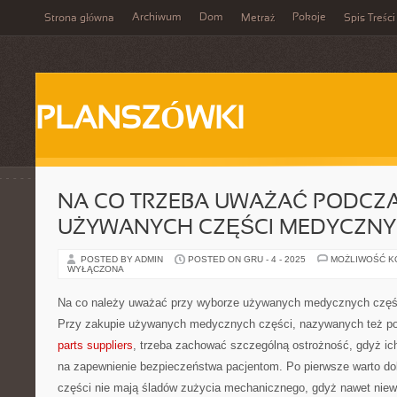
Archiwum
Dom
Pokoje
Strona główna
Metraż
Spis Treści
PLANSZÓWKI
NA CO TRZEBA UWAŻAĆ PODCZ
UŻYWANYCH CZĘŚCI MEDYCZN
POSTED BY ADMIN
POSTED ON GRU - 4 - 2025
MOŻLIWOŚĆ 
WYŁĄCZONA
Na co należy uważać przy wyborze używanych medycznych częś
Przy zakupie używanych medycznych części, nazywanych też p
parts suppliers
, trzeba zachować szczególną ostrożność, gdyż ic
na zapewnienie bezpieczeństwa pacjentom. Po pierwsze warto do
części nie mają śladów zużycia mechanicznego, gdyż nawet niew