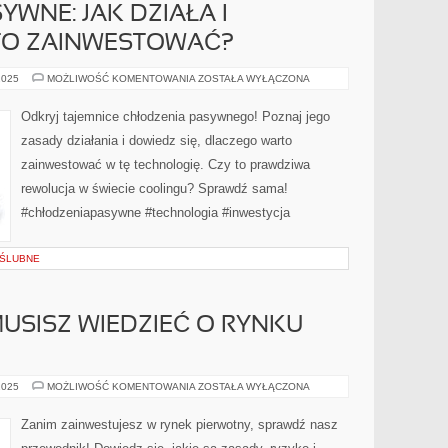
YWNE: JAK DZIAŁA I
TO ZAINWESTOWAĆ?
CHŁODZENIE
2025
MOŻLIWOŚĆ KOMENTOWANIA
ZOSTAŁA WYŁĄCZONA
PASYWNE:
JAK
DZIAŁA
Odkryj tajemnice chłodzenia pasywnego! Poznaj jego
I
DLACZEGO
zasady działania i dowiedz się, dlaczego warto
WARTO
ZAINWESTOWAĆ?
zainwestować w tę technologię. Czy to prawdziwa
rewolucja w świecie coolingu? Sprawdź sama!
#chłodzeniapasywne #technologia #inwestycja
 ŚLUBNE
USISZ WIEDZIEĆ O RYNKU
WSZYSTKO,
2025
MOŻLIWOŚĆ KOMENTOWANIA
ZOSTAŁA WYŁĄCZONA
CO
MUSISZ
WIEDZIEĆ
Zanim zainwestujesz w rynek pierwotny, sprawdź nasz
O
RYNKU