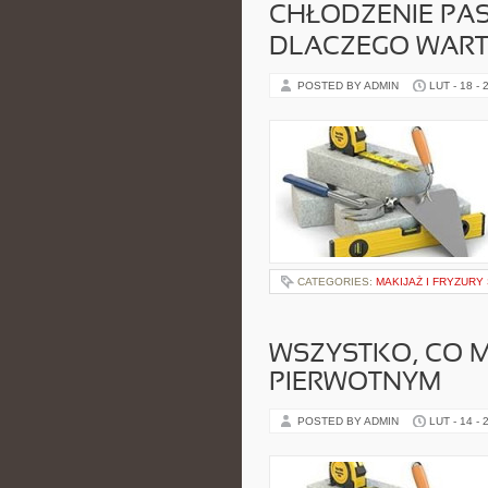
CHŁODZENIE PAS
DLACZEGO WAR
POSTED BY ADMIN
LUT - 18 - 
CATEGORIES:
MAKIJAŻ I FRYZURY
WSZYSTKO, CO M
PIERWOTNYM
POSTED BY ADMIN
LUT - 14 - 