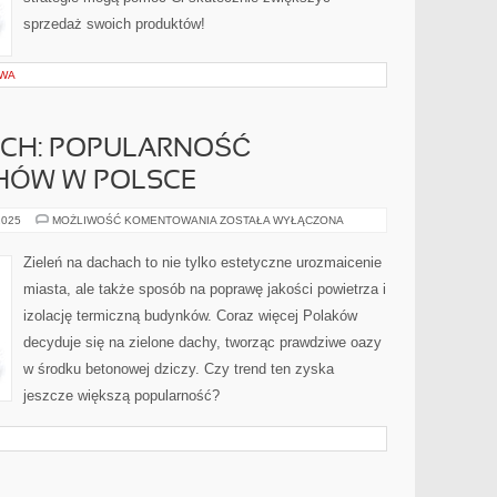
sprzedaż swoich produktów!
OWA
CH: POPULARNOŚĆ
HÓW W POLSCE
OAZA
2025
MOŻLIWOŚĆ KOMENTOWANIA
ZOSTAŁA WYŁĄCZONA
NA
DACHACH:
POPULARNOŚĆ
Zieleń na dachach to nie tylko estetyczne urozmaicenie
ZIELONYCH
DACHÓW
miasta, ale także sposób na poprawę jakości powietrza i
W
POLSCE
izolację termiczną budynków. Coraz więcej Polaków
decyduje się na zielone dachy, tworząc prawdziwe oazy
w środku betonowej dziczy. Czy trend ten zyska
jeszcze większą popularność?