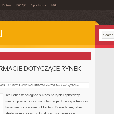
Pokoje
Tagi
Metraż
Spis Treści
SUB
I
RMACJE DOTYCZĄCE RYNEK
KLUCZOWE
2025
MOŻLIWOŚĆ KOMENTOWANIA
ZOSTAŁA WYŁĄCZONA
INFORMACJE
DOTYCZĄCE
RYNEK
Jeśli chcesz osiągnąć sukces na rynku sprzedaży,
SPRZEDAŻY
musisz poznać kluczowe informacje dotyczące trendów,
konkurencji i preferencji klientów. Dowiedz się, jakie
strategie mogą pomóc Ci skutecznie zwiększyć